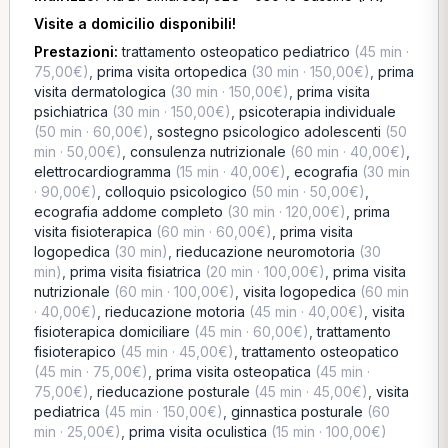
Visite a domicilio disponibili!
Prestazioni:
trattamento osteopatico pediatrico
(45 min ·
75,00€)
,
prima visita ortopedica
(30 min · 150,00€)
,
prima
visita dermatologica
(30 min · 150,00€)
,
prima visita
psichiatrica
(30 min · 150,00€)
,
psicoterapia individuale
(50 min · 60,00€)
,
sostegno psicologico adolescenti
(50
min · 50,00€)
,
consulenza nutrizionale
(60 min · 40,00€)
,
elettrocardiogramma
(15 min · 40,00€)
,
ecografia
(30 min
· 90,00€)
,
colloquio psicologico
(50 min · 50,00€)
,
ecografia addome completo
(30 min · 120,00€)
,
prima
visita fisioterapica
(60 min · 60,00€)
,
prima visita
logopedica
(30 min)
,
rieducazione neuromotoria
(30
min)
,
prima visita fisiatrica
(20 min · 100,00€)
,
prima visita
nutrizionale
(60 min · 100,00€)
,
visita logopedica
(60 min
· 40,00€)
,
rieducazione motoria
(45 min · 40,00€)
,
visita
fisioterapica domiciliare
(45 min · 60,00€)
,
trattamento
fisioterapico
(45 min · 45,00€)
,
trattamento osteopatico
(45 min · 75,00€)
,
prima visita osteopatica
(45 min ·
75,00€)
,
rieducazione posturale
(45 min · 45,00€)
,
visita
pediatrica
(45 min · 150,00€)
,
ginnastica posturale
(60
min · 25,00€)
,
prima visita oculistica
(15 min · 100,00€)