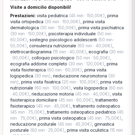
Visite a domicilio disponibili!
Prestazioni:
visita pediatrica
(45 min · 150,00€)
,
prima
visita ortopedica
(30 min · 150,00€)
,
prima visita
dermatologica
(30 min · 150,00€)
,
prima visita psichiatrica
(30 min · 150,00€)
,
psicoterapia individuale
(50 min ·
60,00€)
,
sostegno psicologico adolescenti
(50 min ·
50,00€)
,
consulenza nutrizionale
(60 min · 40,00€)
,
elettrocardiogramma
(15 min · 40,00€)
,
ecografia
(30 min
· 90,00€)
,
colloquio psicologico
(50 min · 50,00€)
,
ecografia addome completo
(30 min · 120,00€)
,
prima
visita fisioterapica
(60 min · 60,00€)
,
prima visita
logopedica
(30 min)
,
rieducazione neuromotoria
(30
min)
,
prima visita fisiatrica
(20 min · 100,00€)
,
prima visita
nutrizionale
(60 min · 100,00€)
,
visita logopedica
(60 min
· 40,00€)
,
rieducazione motoria
(45 min · 40,00€)
,
visita
fisioterapica domiciliare
(45 min · 60,00€)
,
trattamento
fisioterapico
(45 min · 45,00€)
,
trattamento osteopatico
(45 min · 75,00€)
,
trattamento osteopatico pediatrico
(45
min · 75,00€)
,
prima visita osteopatica
(45 min · 75,00€)
,
rieducazione posturale
(45 min · 45,00€)
,
ginnastica
posturale
(60 min · 25,00€)
,
prima visita oculistica
(15 min