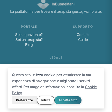
La piattaforma per trovare il terapista giusto, vicino a te.
PORTALE
SUPPORTO
Sei un paziente?
Contatti
Sei un terapista?
Guide
Blog
LEGALE
Termini e condizioni
Privacy Policy
Questo sito utilizza cookie per ottimizzare la tua
Cookie Policy
esperienza di navigazione e migliorare i servizi
offerti. Per maggiori informazioni consulta la
Cookie
Policy
.
Preferenze
Rifiuta
Accetta tutto
© 2026 D.Lab S.r.l. — InBuoneMani