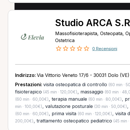
Studio ARCA S.R
Massofisioterapista, Osteopata, Op
Ostetrica
0 Recensioni
Indirizzo:
Via Vittorio Veneto 17/6 - 30031 Dolo (VE)
Prestazioni:
visita osteopatica di controllo
(60 min · 5
fisioterapico
,
massaggio
(45 min · 120,00€)
(60 min · 48,
,
terapia manuale
,
pr
(60 min · 60,00€)
(60 min · 80,00€)
,
valutazione posturale
,
min · 100,00€)
(30 min · 50,00€)
,
prima visita
,
visita 
(60 min · 60,00€)
(60 min · 120,00€)
,
trattamento osteopatico pediatrico
200,00€)
(45 min 