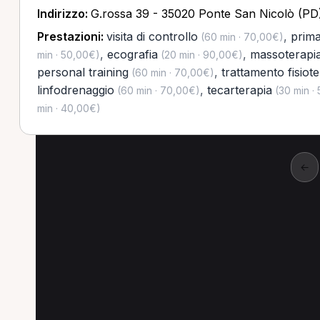
Indirizzo:
G.rossa 39 - 35020 Ponte San Nicolò (PD
Prestazioni:
visita di controllo
,
prima
(60 min · 70,00€)
,
ecografia
,
massoterapi
min · 50,00€)
(20 min · 90,00€)
personal training
,
trattamento fisiot
(60 min · 70,00€)
linfodrenaggio
,
tecarterapia
(60 min · 70,00€)
(30 min ·
min · 40,00€)
←
Altre ricerche a Albi
Altre specializzazioni spesso cercate a Albi