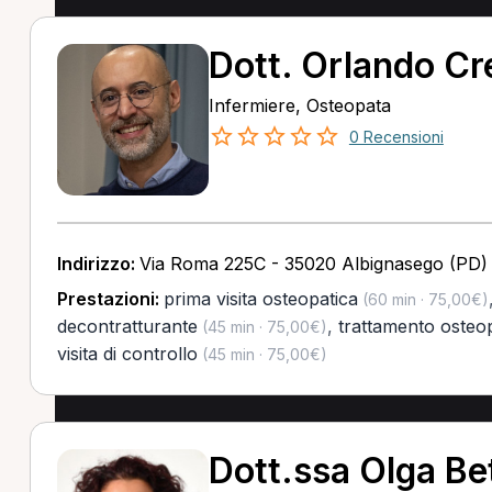
Dott. Orlando Cr
Infermiere, Osteopata
0 Recensioni
Indirizzo:
Via Roma 225C - 35020 Albignasego (PD)
Prestazioni:
prima visita osteopatica
(60 min · 75,00€)
decontratturante
,
trattamento osteo
(45 min · 75,00€)
visita di controllo
(45 min · 75,00€)
Dott.ssa Olga Bet