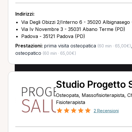
Indirizzi:
Via Degli Obizzi 2/Interno 6 - 35020 Albignasego
Via Iv Novembre 3 - 35031 Abano Terme (PD)
Padova - 35121 Padova (PD)
Prestazioni:
prima visita osteopatica
(60 min · 65,00€)
osteopatico
(60 min · 65,00€)
Studio Progetto S
Osteopata, Massofisioterapista, C
Fisioterapista
2 Recensioni