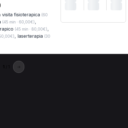
)
 visita fisioterapica
(60
a
,
(45 min · 60,00€)
erapico
,
(45 min · 80,00€)
,
laserterapia
 50,00€)
(30
1
/ 1
→
gnasego
gnasego.