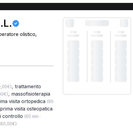
.L.
eratore olistico,
,
trattamento
0,00€)
,
massofisioterapia
00€)
ima visita ortopedica
(90
prima visita osteopatica
di controllo
(60 min ·
· 80,00€)