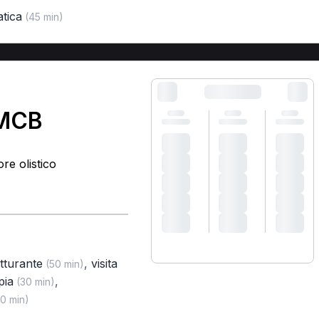
atica
(45 min)
 MCB
re olistico
tturante
,
visita
(50 min)
pia
,
(30 min)
0 min)