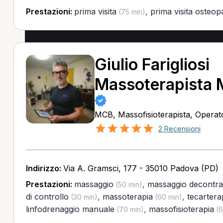
Prestazioni:
prima visita
,
prima visita osteop
(75 min)
Giulio Farigliosi
Massoterapista
MCB, Massofisioterapista, Operato
2 Recensioni
Indirizzo:
Via A. Gramsci, 177 - 35010 Padova (PD)
Prestazioni:
massaggio
,
massaggio decontra
(50 min)
di controllo
,
massoterapia
,
tecartera
(30 min)
(60 min)
linfodrenaggio manuale
,
massofisioterapia
(70 min)
(6