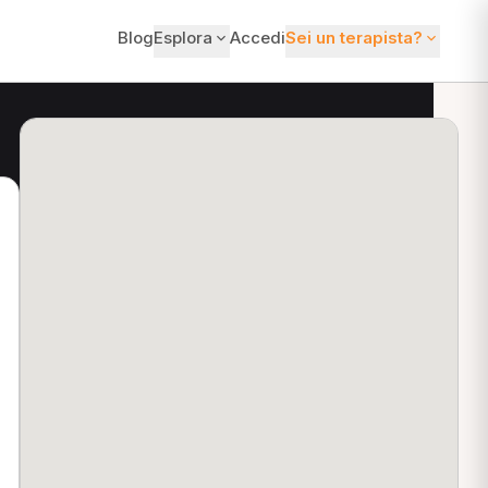
Blog
Esplora
Accedi
Sei un terapista?
ti?