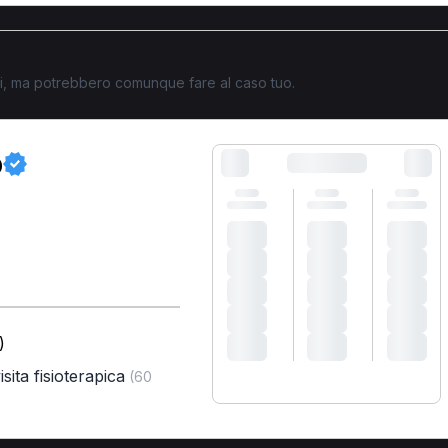
ati, ma potrebbero comunque fare al caso tuo.
o
)
sita fisioterapica
(60