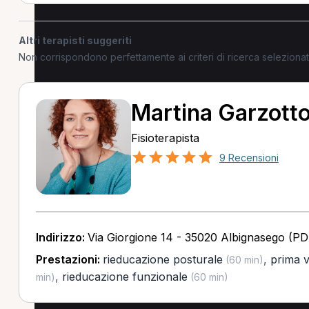
Altri terapisti suggeriti
Non corrispondono perfettamente ai criteri di ricerca selezion
Martina Garzott
Fisioterapista
9 Recensioni
Indirizzo:
Via Giorgione 14 - 35020 Albignasego (PD
Prestazioni:
rieducazione posturale
,
prima vi
(60 min)
,
rieducazione funzionale
min)
(60 min)