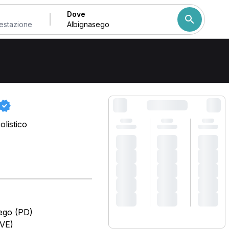
Dove
Come ordiniamo i risulta
listico
ego (PD)
(VE)