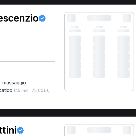
escenzio
,
massaggio
patico
,
(45 min · 75,00€)
tini