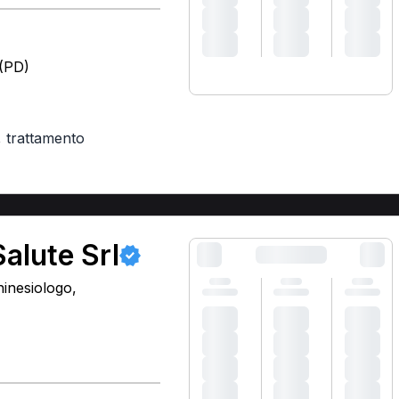
 (PD)
,
trattamento
alute Srl
hinesiologo,