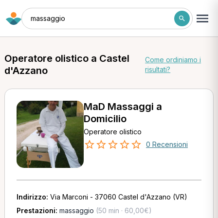
massaggio
Operatore olistico a Castel
Come ordiniamo i
d'Azzano
risultati?
MaD Massaggi a
Domicilio
Operatore olistico
0 Recensioni
Indirizzo:
Via Marconi - 37060 Castel d'Azzano (VR)
Prestazioni:
massaggio
(50 min · 60,00€)