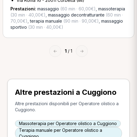
Via Roma 16 - 20011 Corbetta (MI)
Prestazioni:
massaggio
(60 min · 60,00€)
,
massoterapia
(30 min · 40,00€)
,
massaggio decontratturante
(60 min ·
70,00€)
,
terapia manuale
(90 min · 90,00€)
,
massaggio
sportivo
(30 min · 40,00€)
←
1
/ 1
→
Altre prestazioni a Cuggiono
Altre prestazioni disponibili per Operatore olistico a
Cuggiono.
Massoterapia per Operatore olistico a Cuggiono
Terapia manuale per Operatore olistico a
Cuggiono