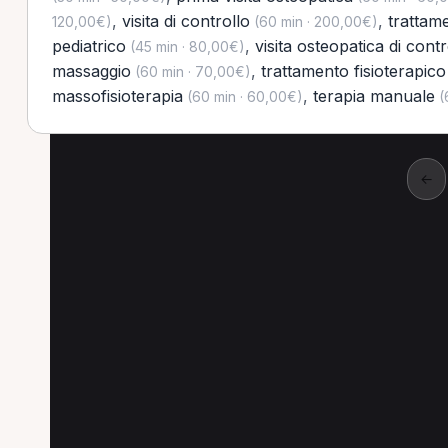
,
visita di controllo
,
trattam
120,00€)
(60 min · 200,00€)
pediatrico
,
visita osteopatica di contr
(45 min · 80,00€)
massaggio
,
trattamento fisioterapico
(60 min · 70,00€)
massofisioterapia
,
terapia manuale
(60 min · 60,00€)
(
←
Altre prestazioni a Do
Altre prestazioni disponibili per Operatore ol
Valutazione posturale per Operatore olistico a D
Prima visita osteopatica per Operatore olistico a