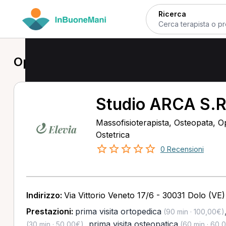
Ricerca
Operatore olistico a Dolo
Studio ARCA S.R
Massofisioterapista, Osteopata, Op
Ostetrica
0 Recensioni
Indirizzo:
Via Vittorio Veneto 17/6 - 30031 Dolo (VE)
Prestazioni:
prima visita ortopedica
(90 min · 100,00€)
,
prima visita osteopatica
(30 min · 50,00€)
(60 min · 60,