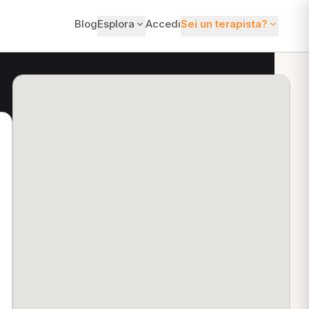
Blog
Esplora
Accedi
Sei un terapista?
ti?