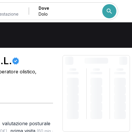
Dove
Come ordiniamo i risulta
.L.
eratore olistico,
,
valutazione posturale
,
prima visita
00€)
(60 min ·