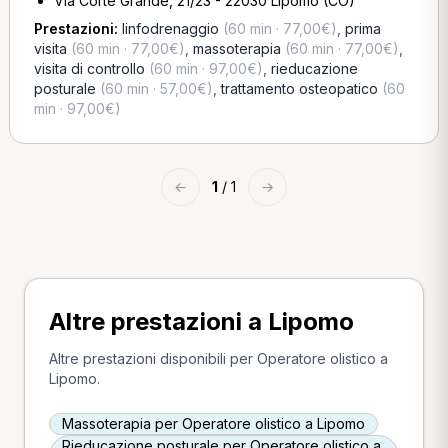
Via Corte Grande, 21/23 - 22030 Lipomo (CO)
Prestazioni:
linfodrenaggio
(60 min · 77,00€)
,
prima
visita
(60 min · 77,00€)
,
massoterapia
(60 min · 77,00€)
,
visita di controllo
(60 min · 97,00€)
,
rieducazione
posturale
(60 min · 57,00€)
,
trattamento osteopatico
(60
min · 97,00€)
←
1
/ 1
→
Altre prestazioni a Lipomo
Altre prestazioni disponibili per Operatore olistico a
Lipomo.
Massoterapia per Operatore olistico a Lipomo
Rieducazione posturale per Operatore olistico a