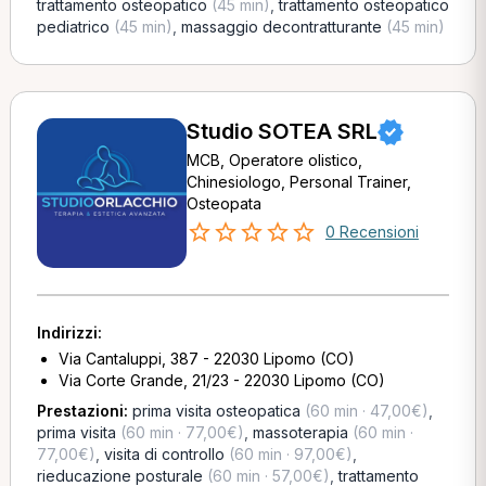
trattamento osteopatico
(45 min)
,
trattamento osteopatico
pediatrico
(45 min)
,
massaggio decontratturante
(45 min)
Studio SOTEA SRL
MCB, Operatore olistico,
Chinesiologo, Personal Trainer,
Osteopata
0 Recensioni
Indirizzi:
Via Cantaluppi, 387 - 22030 Lipomo (CO)
Via Corte Grande, 21/23 - 22030 Lipomo (CO)
Prestazioni:
prima visita osteopatica
(60 min · 47,00€)
,
prima visita
(60 min · 77,00€)
,
massoterapia
(60 min ·
77,00€)
,
visita di controllo
(60 min · 97,00€)
,
rieducazione posturale
(60 min · 57,00€)
,
trattamento