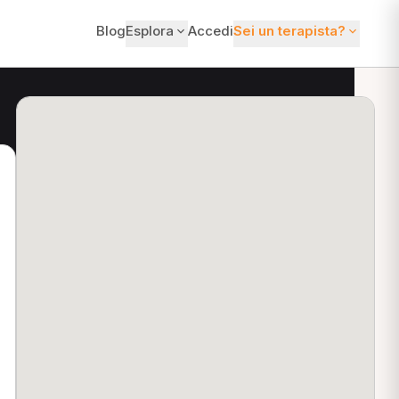
Blog
Esplora
Accedi
Sei un terapista?
ti?