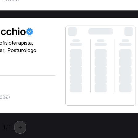
cchio
fisioterapista,
ner, Posturologo
,00€)
1
/ 1
→