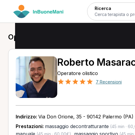
Ricerca
Operatore olistico a Palermo
Roberto Masarac
Operatore olistico
7 Recensioni
Indirizzo:
Via Don Orione, 35 - 90142 Palermo (PA)
Prestazioni:
massaggio decontratturante
(45 min · 60
manuale
,
massaggio sportivo
(45 min · 60,00€)
(45 min 