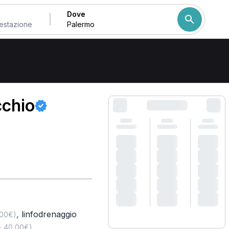
Dove
Come ordiniamo i risulta
chio
,
linfodrenaggio
,00€)
· 40,00€)