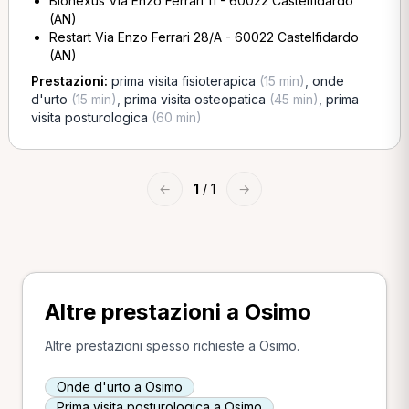
Bionexus Via Enzo Ferrari 11 - 60022 Castelfidardo
(AN)
Restart Via Enzo Ferrari 28/A - 60022 Castelfidardo
(AN)
Prestazioni:
prima visita fisioterapica
(15 min)
,
onde
d'urto
(15 min)
,
prima visita osteopatica
(45 min)
,
prima
visita posturologica
(60 min)
←
1
/ 1
→
Altre prestazioni a Osimo
Altre prestazioni spesso richieste a Osimo.
Onde d'urto a Osimo
Prima visita posturologica a Osimo