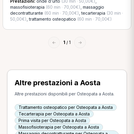
Prestazioni:
onde d'urto
(30 min · 50,00€)
,
massofisioterapia
(60 min · 70,00€)
,
massaggio
decontratturante
(60 min · 70,00€)
,
tecarterapia
(30 min ·
50,00€)
,
trattamento osteopatico
(60 min · 70,00€)
←
1
/ 1
→
Altre prestazioni a Aosta
Altre prestazioni disponibili per Osteopata a Aosta.
Trattamento osteopatico per Osteopata a Aosta
Tecarterapia per Osteopata a Aosta
Prima visita per Osteopata a Aosta
Massofisioterapia per Osteopata a Aosta
Massaggio decontratturante per Osteopata a