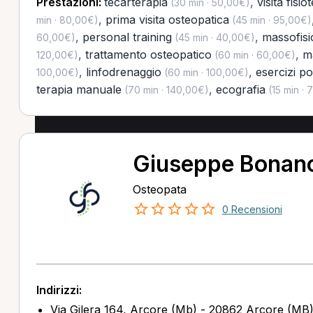
Prestazioni:
tecarterapia
,
visita fisi
(30 min · 50,00€)
,
prima visita osteopatica
min · 80,00€)
(45 min · 95,00€)
,
personal training
,
massofisi
60,00€)
(45 min · 40,00€)
,
trattamento osteopatico
,
m
120,00€)
(60 min · 60,00€)
,
linfodrenaggio
,
esercizi po
100,00€)
(60 min · 100,00€)
terapia manuale
,
ecografia
(70 min · 140,00€)
(15 min · 
Giuseppe Bonan
Osteopata
0 Recensioni
Indirizzi:
Via Gilera 164, Arcore (Mb) - 20862 Arcore (MB