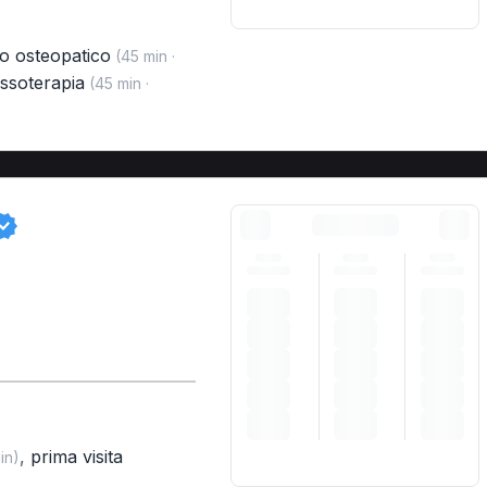
o osteopatico
(45 min ·
ssoterapia
(45 min ·
,
prima visita
in)