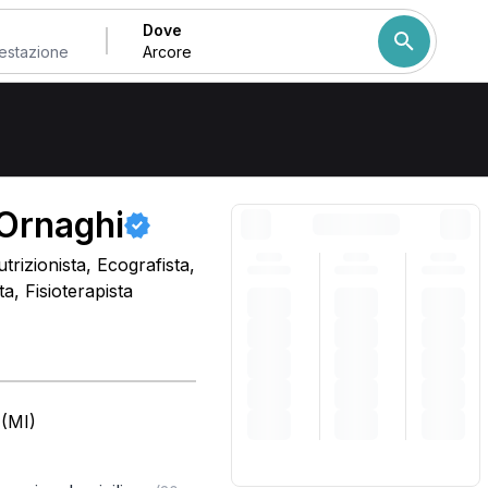
Dove
Come ordiniamo i risulta
 Ornaghi
trizionista, Ecografista,
, Fisioterapista
 (MI)