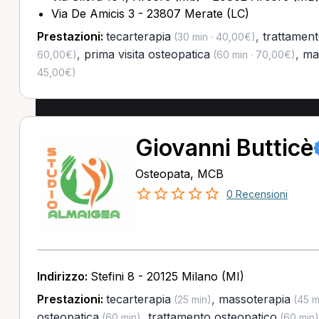
Via De Amicis 3 - 23807 Merate (LC)
Prestazioni:
tecarterapia
,
trattament
(30 min · 40,00€)
,
prima visita osteopatica
,
ma
60,00€)
(60 min · 70,00€)
45,00€)
Giovanni Butticè
Osteopata, MCB
0 Recensioni
Indirizzo:
Stefini 8 - 20125 Milano (MI)
Prestazioni:
tecarterapia
,
massoterapia
(25 min)
(45 m
osteopatica
,
trattamento osteopatico
(60 min)
(60 min)