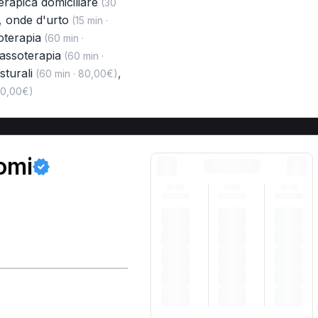
oterapica domiciliare
(30
,
onde d'urto
(15 min ·
oterapia
(60 min ·
assoterapia
(60 min ·
sturali
,
(60 min · 80,00€)
70,00€)
omi
)