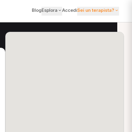
Blog
Esplora
Accedi
Sei un terapista?
ti?