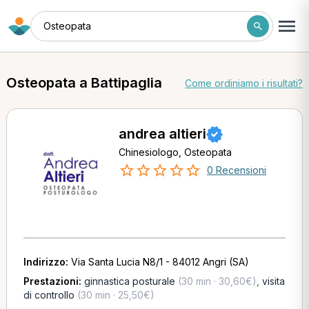
Osteopata
Osteopata a Battipaglia
Come ordiniamo i risultati?
andrea altieri
Chinesiologo, Osteopata
0 Recensioni
Indirizzo:
Via Santa Lucia N8/1 - 84012 Angri (SA)
Prestazioni:
ginnastica posturale
(30 min · 30,60€)
,
visita
di controllo
(30 min · 25,50€)