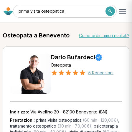
prima visita osteopatica
Osteopata a Benevento
Come ordiniamo i risultati?
Dario Bufardeci
Osteopata
5 Recensioni
Indirizzo:
Via Avellino 20 - 82100 Benevento (BN)
Prestazioni:
prima visita osteopatica
(60 min · 120,00€)
,
trattamento osteopatico
(30 min · 70,00€)
,
psicoterapia
individuale
(60 min · 40,00€)
,
visita di controllo
(60 min ·