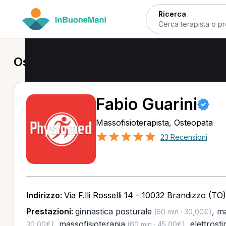
Ricerca
Osteopata a Brandizzo
Fabio Guarini
Massofisioterapista, Osteopata
23 Recensioni
Indirizzo:
Via F.lli Rosselli 14 - 10032 Brandizzo (TO)
Prestazioni:
ginnastica posturale
,
ma
(60 min · 30,00€)
,
massofisioterapia
,
elettrost
30,00€)
(60 min · 45,00€)