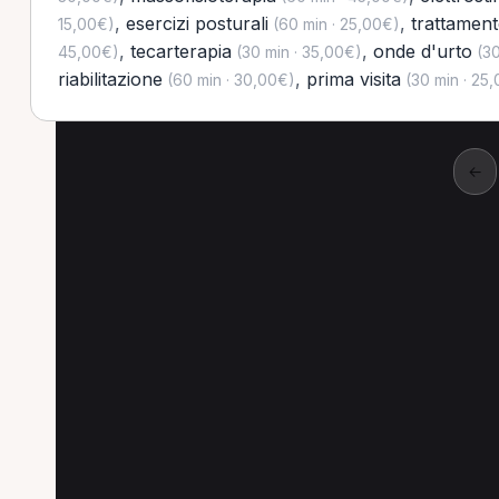
,
esercizi posturali
,
trattament
15,00€)
(60 min · 25,00€)
,
tecarterapia
,
onde d'urto
45,00€)
(30 min · 35,00€)
(30
riabilitazione
,
prima visita
(60 min · 30,00€)
(30 min · 25
←
Altre prestazioni a B
Altre prestazioni disponibili per Osteopata a
Elettrostimolazione per Osteopata a Brandizzo
Massaggio per Osteopata a Brandizzo
Prima 
Tecarterapia per Osteopata a Brandizzo
Riab