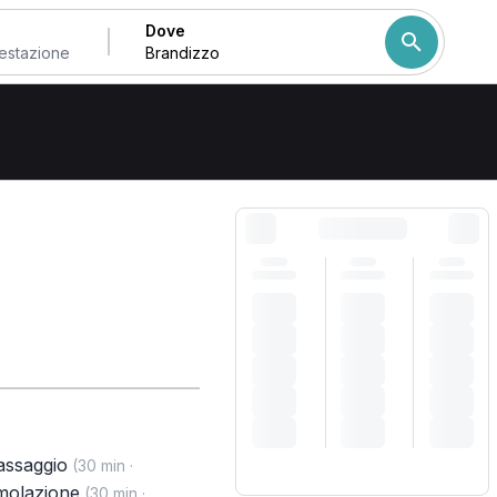
Dove
Come ordiniamo i risulta
ssaggio
(30 min ·
imolazione
(30 min ·