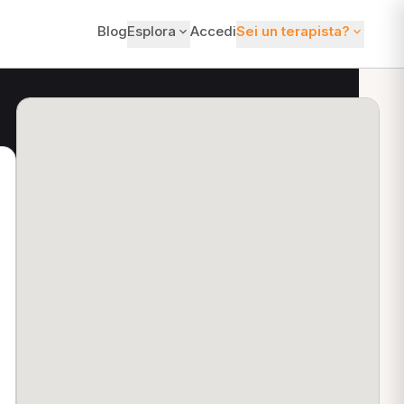
Blog
Esplora
Accedi
Sei un terapista?
ti?