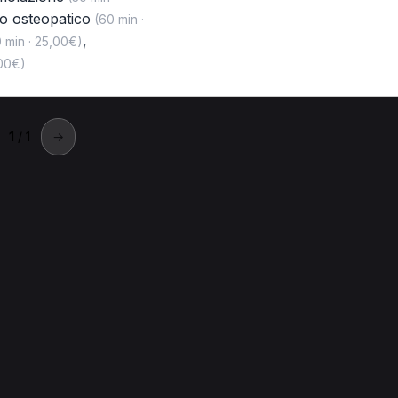
o osteopatico
(60 min ·
,
 min · 25,00€)
,00€)
1
/ 1
→
randizzo
 Brandizzo.
Esercizi posturali per Osteopata a Brandizzo
Onde d'urto per 
visita per Osteopata a Brandizzo
Trattamento osteopatico per O
ilitazione per Osteopata a Brandizzo