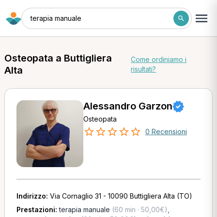
terapia manuale
Osteopata a Buttigliera
Come ordiniamo i
Alta
risultati?
Alessandro Garzon
Osteopata
0 Recensioni
Indirizzo:
Via Cornaglio 31 - 10090 Buttigliera Alta (TO)
Prestazioni:
terapia manuale
(60 min · 50,00€)
,