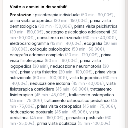
Visite a domicilio disponibili!
Prestazioni:
psicoterapia individuale
(50 min · 60,00€)
,
prima visita ortopedica
(30 min · 150,00€)
,
prima visita
dermatologica
(30 min · 150,00€)
,
prima visita psichiatrica
(30 min · 150,00€)
,
sostegno psicologico adolescenti
(50
min · 50,00€)
,
consulenza nutrizionale
(60 min · 40,00€)
,
elettrocardiogramma
(15 min · 40,00€)
,
ecografia
(30 min
· 90,00€)
,
colloquio psicologico
(50 min · 50,00€)
,
ecografia addome completo
(30 min · 120,00€)
,
prima
visita fisioterapica
(60 min · 60,00€)
,
prima visita
logopedica
(30 min)
,
rieducazione neuromotoria
(30
min)
,
prima visita fisiatrica
(20 min · 100,00€)
,
prima visita
nutrizionale
(60 min · 100,00€)
,
visita logopedica
(60 min
· 40,00€)
,
rieducazione motoria
(45 min · 40,00€)
,
visita
fisioterapica domiciliare
(45 min · 60,00€)
,
trattamento
fisioterapico
(45 min · 45,00€)
,
trattamento osteopatico
(45 min · 75,00€)
,
trattamento osteopatico pediatrico
(45
min · 75,00€)
,
prima visita osteopatica
(45 min · 75,00€)
,
rieducazione posturale
(45 min · 45,00€)
,
visita
pediatrica
(45 min · 150,00€)
,
ginnastica posturale
(60
min · 25,00€)
,
prima visita oculistica
(15 min · 100,00€)