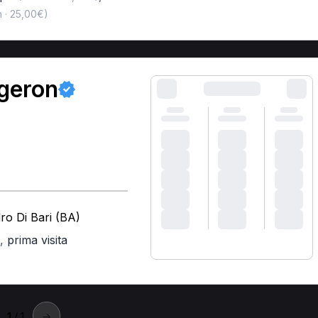
 · 25,00€)
rgeron
ro Di Bari (BA)
,
prima visita
1
/ 1
→