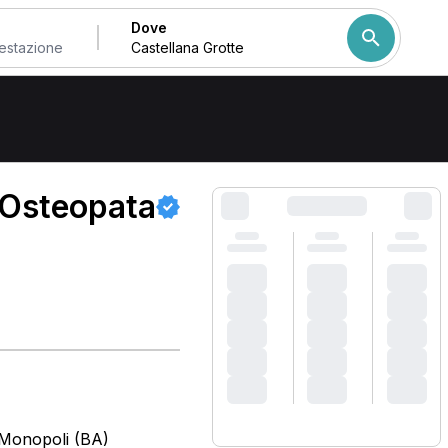
Dove
Come ordiniamo i risulta
 Osteopata
 Monopoli (BA)