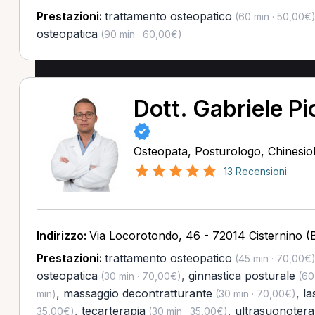
Prestazioni:
trattamento osteopatico
(60 min · 50,00€
osteopatica
(90 min · 60,00€)
Dott. Gabriele Pio
Osteopata, Posturologo, Chinesio
13 Recensioni
Indirizzo:
Via Locorotondo, 46 - 72014 Cisternino (
Prestazioni:
trattamento osteopatico
(45 min · 70,00€
osteopatica
,
ginnastica posturale
(30 min · 70,00€)
(60
,
massaggio decontratturante
,
la
min)
(30 min · 70,00€)
,
tecarterapia
,
ultrasuonotera
35,00€)
(30 min · 35,00€)