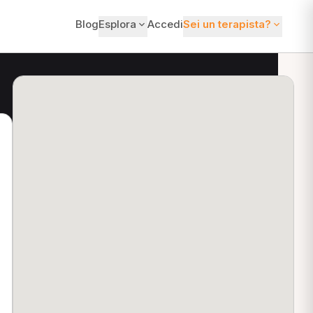
Blog
Esplora
Accedi
Sei un terapista?
ti?