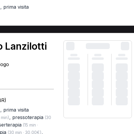
,
prima visita
)
 Lanzilotti
logo
BR)
,
prima visita
)
,
pressoterapia
 min)
(30
serterapia
(15 min ·
pia
,
(30 min · 30,00€)