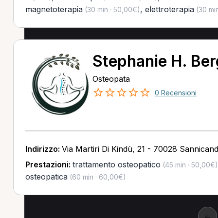
magnetoterapia
,
elettroterapia
(30 min · 50,00€)
(30 min
Stephanie H. Be
Osteopata
0 Recensioni
Indirizzo:
Via Martiri Di Kindù, 21 - 70028 Sannicand
Prestazioni:
trattamento osteopatico
(45 min · 50,00€)
osteopatica
(60 min · 60,00€)
←