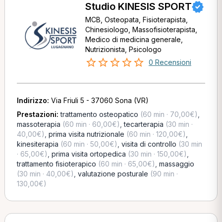
Studio KINESIS SPORT
MCB, Osteopata, Fisioterapista,
Chinesiologo, Massofisioterapista,
Medico di medicina generale,
Nutrizionista, Psicologo
0 Recensioni
Indirizzo:
Via Friuli 5 - 37060 Sona (VR)
Prestazioni:
trattamento osteopatico
(60 min · 70,00€)
,
massoterapia
(60 min · 60,00€)
,
tecarterapia
(30 min ·
40,00€)
,
prima visita nutrizionale
(60 min · 120,00€)
,
kinesiterapia
(60 min · 50,00€)
,
visita di controllo
(30 min
· 65,00€)
,
prima visita ortopedica
(30 min · 150,00€)
,
trattamento fisioterapico
(60 min · 65,00€)
,
massaggio
(30 min · 40,00€)
,
valutazione posturale
(90 min ·
130,00€)