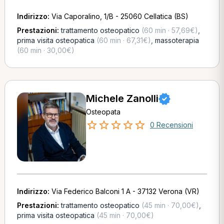
Indirizzo:
Via Caporalino, 1/B - 25060 Cellatica (BS)
Prestazioni:
trattamento osteopatico
(60 min · 57,69€)
,
prima visita osteopatica
(60 min · 67,31€)
,
massoterapia
(60 min · 30,00€)
Michele Zanolli
Osteopata
0 Recensioni
Indirizzo:
Via Federico Balconi 1 A - 37132 Verona (VR)
Prestazioni:
trattamento osteopatico
(45 min · 70,00€)
,
prima visita osteopatica
(45 min · 70,00€)