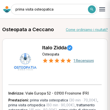
prima visita osteopatica
Osteopata a Ceccano
Come ordiniamo i risultati?
Italo Zidda
Osteopata
1 Recensioni
Indirizzo:
Viale Europa 52 - 03100 Frosinone (FR)
Prestazioni:
prima visita osteopatica
(30 min · 70,00€)
,
prima visita ortopedica
(60 min · 90,00€)
,
trattamento
osteopatico
(45 min · 80,00€)
,
prima visita di chirurgia