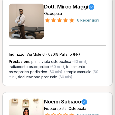
Dott. Mirco Maggi
Osteopata
6 Recensioni
Indirizzo:
Via Mole 6 - 03018 Paliano (FR)
Prestazioni:
prima visita osteopatica
(60 min)
,
trattamento osteopatico
(60 min)
,
trattamento
osteopatico pediatrico
(60 min)
,
terapia manuale
(60
min)
,
rieducazione posturale
(60 min)
Noemi Subiaco
Fisioterapista, Osteopata