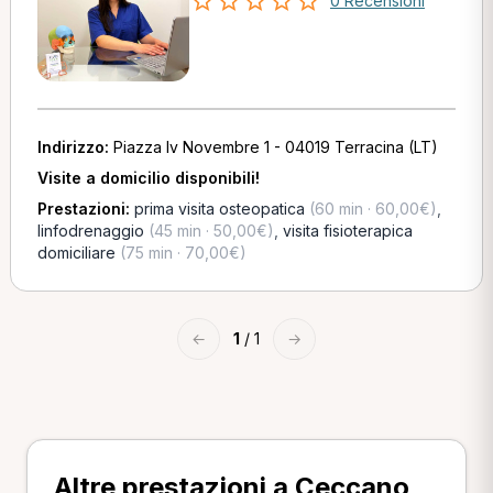
0 Recensioni
Indirizzo:
Piazza Iv Novembre 1 - 04019 Terracina (LT)
Visite a domicilio disponibili!
Prestazioni:
prima visita osteopatica
(60 min · 60,00€)
,
linfodrenaggio
(45 min · 50,00€)
,
visita fisioterapica
domiciliare
(75 min · 70,00€)
←
1
/ 1
→
Altre prestazioni a Ceccano