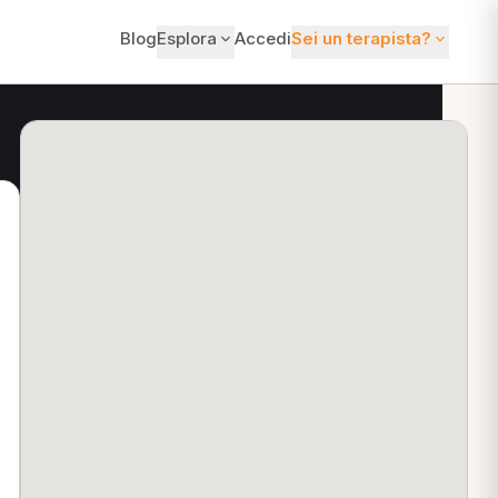
Blog
Esplora
Accedi
Sei un terapista?
ti?