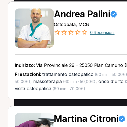
Andrea Palini
Osteopata, MCB
0 Recensioni
Indirizzo:
Via Provinciale 29 - 25050 Pian Camuno 
Prestazioni:
trattamento osteopatico
(60 min · 50,00€
,
massoterapia
,
onde d'urto
50,00€)
(60 min · 50,00€)
(
visita osteopatica
(60 min · 70,00€)
Martina Citroni