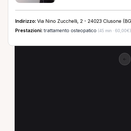
Indirizzo:
Via Nino Zucchelli, 2 - 24023 Clusone (BG
Prestazioni:
trattamento osteopatico
(45 min · 60,00€
←
Altre prestazioni a Ce
Altre prestazioni disponibili per Osteopata a 
Prima visita osteopatica per Osteopata a Cellatic