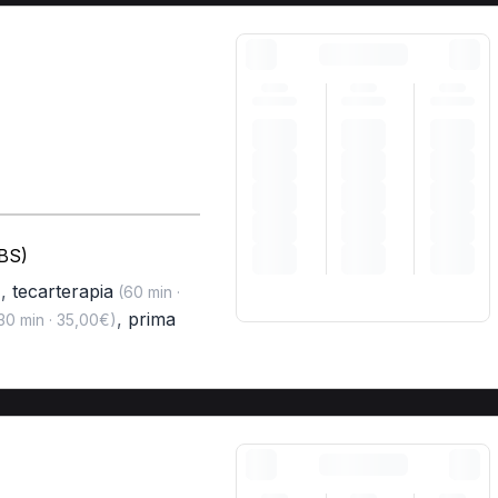
(BS)
,
tecarterapia
)
(60 min ·
,
prima
30 min · 35,00€)