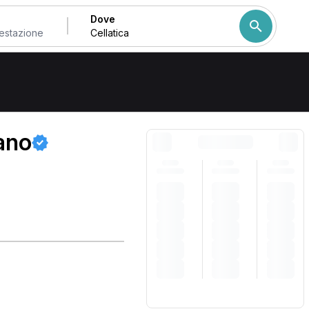
Dove
Come ordiniamo i risulta
ano