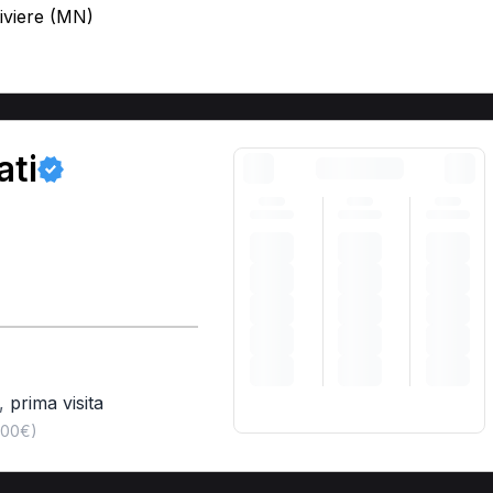
tiviere (MN)
ati
,
prima visita
,00€)