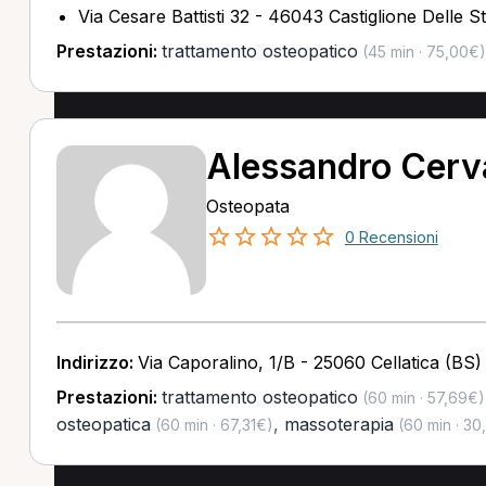
Via Cesare Battisti 32 - 46043 Castiglione Delle S
Prestazioni:
trattamento osteopatico
(45 min · 75,00€)
Alessandro Cerv
Osteopata
0 Recensioni
Indirizzo:
Via Caporalino, 1/B - 25060 Cellatica (BS)
Prestazioni:
trattamento osteopatico
(60 min · 57,69€)
osteopatica
,
massoterapia
(60 min · 67,31€)
(60 min · 30