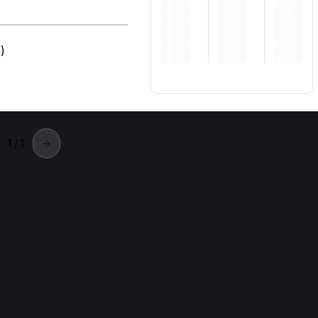
)
)
1
/ 1
→
llatica
Cellatica.
a
Massoterapia per Osteopata a Cellatica