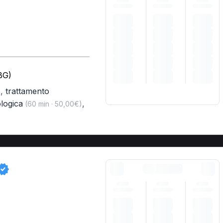
BG)
,
trattamento
)
ologica
,
(60 min · 50,00€)