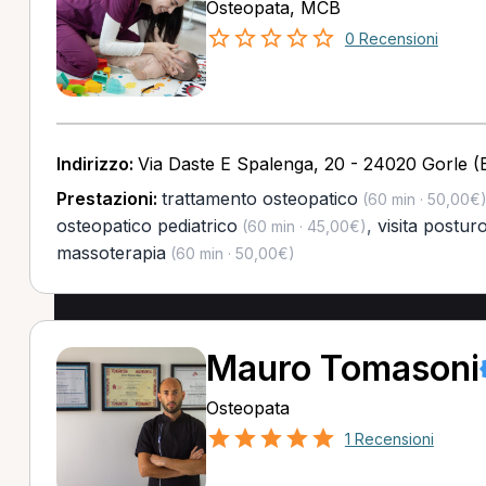
Osteopata, MCB
0 Recensioni
Indirizzo:
Via Daste E Spalenga, 20 - 24020 Gorle (
Prestazioni:
trattamento osteopatico
(60 min · 50,00€
osteopatico pediatrico
,
visita postur
(60 min · 45,00€)
massoterapia
(60 min · 50,00€)
Mauro Tomasoni
Osteopata
1 Recensioni