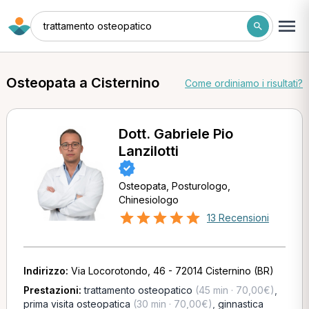
trattamento osteopatico
Osteopata a Cisternino
Come ordiniamo i risultati?
Dott. Gabriele Pio
Lanzilotti
Osteopata, Posturologo,
Chinesiologo
13 Recensioni
Indirizzo:
Via Locorotondo, 46 - 72014 Cisternino (BR)
Prestazioni:
trattamento osteopatico
(45 min · 70,00€)
,
prima visita osteopatica
(30 min · 70,00€)
,
ginnastica