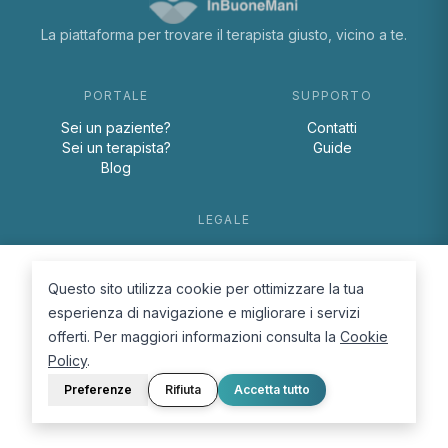
La piattaforma per trovare il terapista giusto, vicino a te.
PORTALE
SUPPORTO
Sei un paziente?
Contatti
Sei un terapista?
Guide
Blog
LEGALE
Termini e condizioni
Privacy Policy
Questo sito utilizza cookie per ottimizzare la tua
Cookie Policy
esperienza di navigazione e migliorare i servizi
offerti. Per maggiori informazioni consulta la
Cookie
Policy
.
Preferenze
Rifiuta
Accetta tutto
© 2026 D.Lab S.r.l. — InBuoneMani