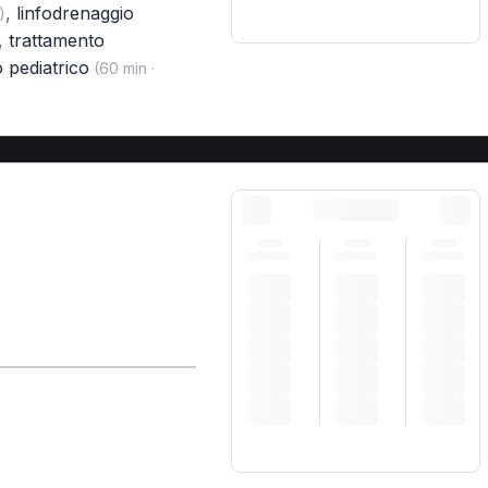
,
linfodrenaggio
)
,
trattamento
 pediatrico
(60 min ·