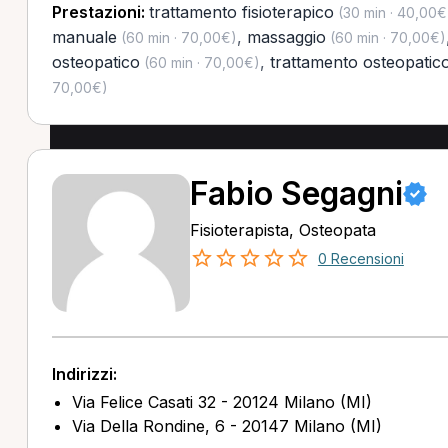
Prestazioni:
trattamento fisioterapico
(30 min · 40,00€
manuale
,
massaggio
(60 min · 70,00€)
(60 min · 70,00€)
osteopatico
,
trattamento osteopatico
(60 min · 70,00€)
70,00€)
Fabio Segagni
Fisioterapista, Osteopata
0 Recensioni
Indirizzi:
Via Felice Casati 32 - 20124 Milano (MI)
Via Della Rondine, 6 - 20147 Milano (MI)