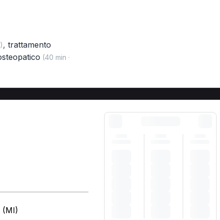
,
trattamento
)
osteopatico
(40 min ·
 (MI)