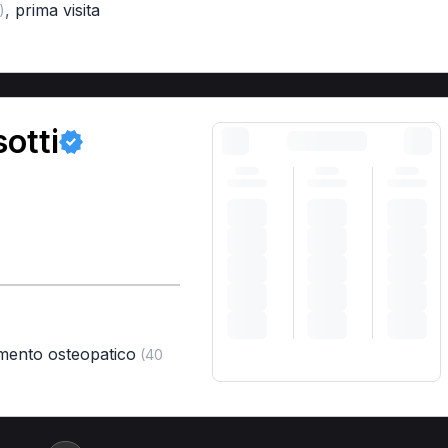
,
prima visita
)
otti
amento osteopatico
(40