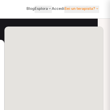
Blog
Esplora
Accedi
Sei un terapista?
ti?