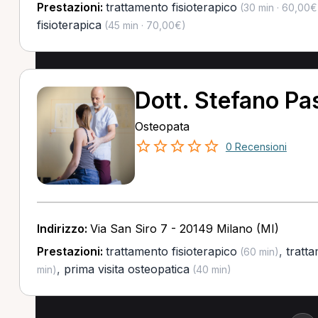
Prestazioni:
trattamento fisioterapico
(30 min · 60,00€
fisioterapica
(45 min · 70,00€)
Dott. Stefano Pas
Osteopata
0 Recensioni
Indirizzo:
Via San Siro 7 - 20149 Milano (MI)
Prestazioni:
trattamento fisioterapico
,
tratt
(60 min)
,
prima visita osteopatica
min)
(40 min)