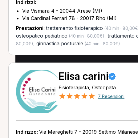
Indirizzi:
Via Vismara 4 - 20044 Arese (MI)
Via Cardinal Ferrari 78 - 20017 Rho (MI)
Prestazioni:
trattamento fisioterapico
(40 min · 80,00€
osteopatico pediatrico
,
trattamento 
(40 min · 80,00€)
,
ginnastica posturale
80,00€)
(40 min · 80,00€)
Elisa carini
Fisioterapista, Osteopata
7 Recensioni
Indirizzo:
Via Mereghetti 7 - 20019 Settimo Milanese