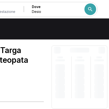
Dove
Come ordiniamo i risulta
 Targa
steopata