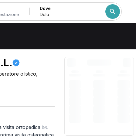
Dove
Come ordiniamo i risulta
.L.
eratore olistico,
 visita ortopedica
(90
prima visita osteopatica