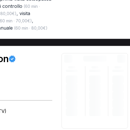
di controllo
(60 min ·
,
visita
· 80,00€)
,
60 min · 70,00€)
anuale
(60 min · 80,00€)
on
TV)