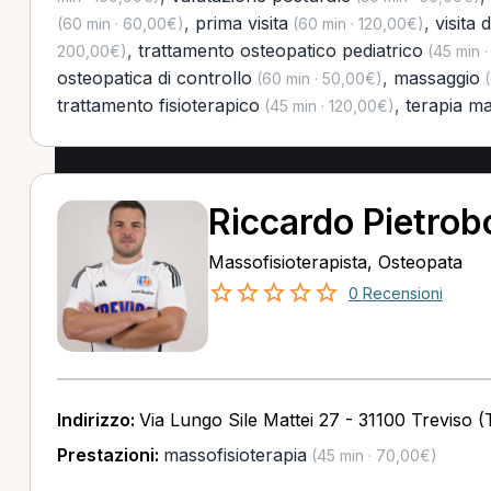
,
prima visita
,
visita 
(60 min · 60,00€)
(60 min · 120,00€)
,
trattamento osteopatico pediatrico
200,00€)
(45 min 
osteopatica di controllo
,
massaggio
(60 min · 50,00€)
(
trattamento fisioterapico
,
terapia m
(45 min · 120,00€)
Riccardo Pietrob
Massofisioterapista, Osteopata
0 Recensioni
Indirizzo:
Via Lungo Sile Mattei 27 - 31100 Treviso (
Prestazioni:
massofisioterapia
(45 min · 70,00€)