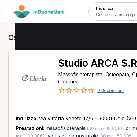
Ricerca
Osteopata a Dolo
Studio ARCA S.R
Massofisioterapista, Osteopata, Op
Ostetrica
0 Recensioni
Indirizzo:
Via Vittorio Veneto 17/6 - 30031 Dolo (VE)
Prestazioni:
massofisioterapia
,
prima
(60 min · 60,00€)
,
valutazione posturale
,
min · 100,00€)
(30 min · 50,00€)