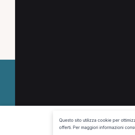
Altre ricerche a Dolo
Altre specializzazioni spesso cercate a Dolo
Operatore olistico a Dolo
Massofisioterapista
La piattaforma per trovare il terapista giusto, vicino a te.
Questo sito utilizza cookie per ottimiz
offerti. Per maggiori informazioni cons
Seguici