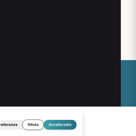
O
LEGALE
Termini e condizioni
Privacy Policy
Cookie Policy
referenze
Rifiuta
Accetta tutto
© 2026 D.Lab S.r.l. — InBuoneMani