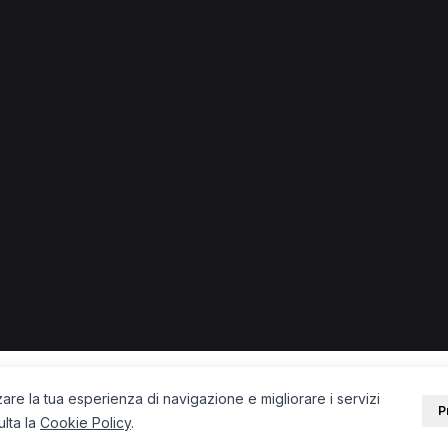
.
 a Dolo
Ostetrica a Dolo
PORTALE
SUPPORT
Sei un paziente?
Contatti
Sei un terapista?
Guide
Blog
zare la tua esperienza di navigazione e migliorare i servizi
P
ulta la
Cookie Policy
.