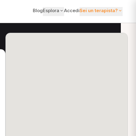
Blog
Esplora
Accedi
Sei un terapista?
ti?