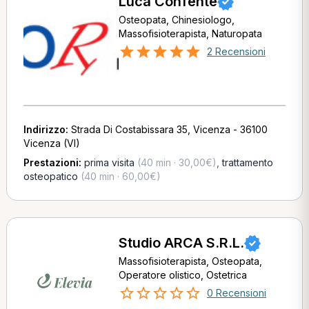
Luca Confente
Osteopata, Chinesiologo,
Massofisioterapista, Naturopata
2 Recensioni
Indirizzo:
Strada Di Costabissara 35, Vicenza - 36100
Vicenza (VI)
Prestazioni:
prima visita
(40 min · 30,00€)
,
trattamento
osteopatico
(40 min · 60,00€)
Studio ARCA S.R.L.
Massofisioterapista, Osteopata,
Operatore olistico, Ostetrica
0 Recensioni