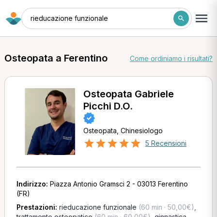
rieducazione funzionale
Osteopata a Ferentino
Come ordiniamo i risultati?
Osteopata Gabriele
Picchi D.O.
Osteopata, Chinesiologo
5 Recensioni
Indirizzo:
Piazza Antonio Gramsci 2 - 03013 Ferentino
(FR)
Prestazioni:
rieducazione funzionale
(60 min · 50,00€)
,
trattamento osteopatico
(60 min · 60,00€)
,
ginnastica