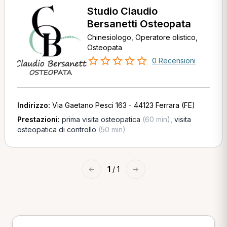
Studio Claudio
Bersanetti Osteopata
Chinesiologo, Operatore olistico,
Osteopata
0 Recensioni
Indirizzo:
Via Gaetano Pesci 163 - 44123 Ferrara (FE)
Prestazioni:
prima visita osteopatica
(60 min)
,
visita
osteopatica di controllo
(50 min)
←
1
/ 1
→