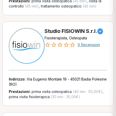
Prestazioni:
prima visita osteopatica
(45 min)
,
visita di
controllo
(45 min)
,
trattamento osteopatico
(45 min)
Studio FISIOWIN S.r.l.
Fisioterapista, Osteopata
0 Recensioni
Indirizzo:
Via Eugenio Montale 19 - 45021 Badia Polesine
(RO)
Prestazioni:
prima visita osteopatica
(40 min · 50,00€)
,
prima visita fisioterapica
(30 min · 35,00€)