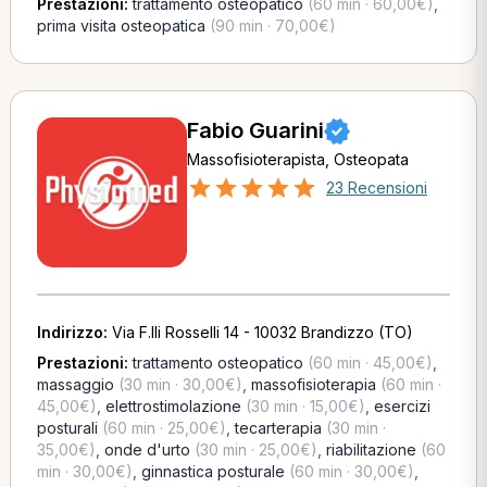
Prestazioni:
trattamento osteopatico
(60 min · 60,00€)
,
prima visita osteopatica
(90 min · 70,00€)
Fabio Guarini
Massofisioterapista, Osteopata
23 Recensioni
Indirizzo:
Via F.lli Rosselli 14 - 10032 Brandizzo (TO)
Prestazioni:
trattamento osteopatico
(60 min · 45,00€)
,
massaggio
(30 min · 30,00€)
,
massofisioterapia
(60 min ·
45,00€)
,
elettrostimolazione
(30 min · 15,00€)
,
esercizi
posturali
(60 min · 25,00€)
,
tecarterapia
(30 min ·
35,00€)
,
onde d'urto
(30 min · 25,00€)
,
riabilitazione
(60
min · 30,00€)
,
ginnastica posturale
(60 min · 30,00€)
,