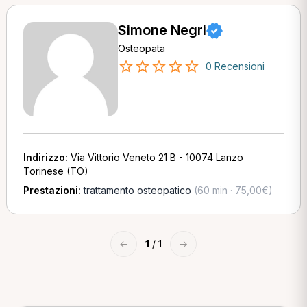
Simone Negri
Osteopata
0 Recensioni
Indirizzo:
Via Vittorio Veneto 21 B - 10074 Lanzo
Torinese (TO)
Prestazioni:
trattamento osteopatico
(60 min · 75,00€)
←
1
/ 1
→