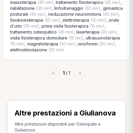
massoterapia
(30 min)
,
trattamento fisioterapico
(45 min)
,
riabilitazione
(30 min)
,
linfodrenaggio
(60 min)
,
ginnastica
posturale
(30 min)
,
rieducazione neuromotoria
(45 min)
,
fisiokinesiterapia
(30 min)
,
elettroterapia
(30 min)
,
onde
d'urto
(30 min)
,
prima visita fisioterapica
(15 min)
,
trattamento osteopatico
(45 min)
,
laserterapia
(30 min)
,
visita fisioterapica domiciliare
(15 min)
,
ultrasuonoterapia
(15 min)
,
magnetoterapia
(30 min)
,
ionoforesi
(30 min)
,
elettrostimolazione
(30 min)
←
1
/ 1
→
Altre prestazioni a Giulianova
Altre prestazioni disponibili per Osteopata a
Giulianova.