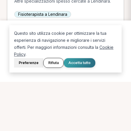
Altre specializzazioni spesso cercate a Lendinara.
Fisioterapista a Lendinara
Questo sito utilizza cookie per ottimizzare la tua
esperienza di navigazione e migliorare i servizi
offerti. Per maggiori informazioni consulta la
Cookie
Policy
.
Preferenze
Rifiuta
Accetta tutto
La piattaforma per trovare il terapista giusto, vicino a te.
PORTALE
SUPPORTO
Sei un paziente?
Contatti
Sei un terapista?
Guide
Blog
LEGALE
Termini e condizioni