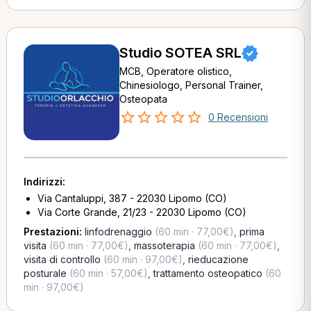
Studio SOTEA SRL
MCB, Operatore olistico,
Chinesiologo, Personal Trainer,
Osteopata
0 Recensioni
Indirizzi:
Via Cantaluppi, 387 - 22030 Lipomo (CO)
Via Corte Grande, 21/23 - 22030 Lipomo (CO)
Prestazioni:
linfodrenaggio
(60 min · 77,00€)
,
prima
visita
(60 min · 77,00€)
,
massoterapia
(60 min · 77,00€)
,
visita di controllo
(60 min · 97,00€)
,
rieducazione
posturale
(60 min · 57,00€)
,
trattamento osteopatico
(60
min · 97,00€)