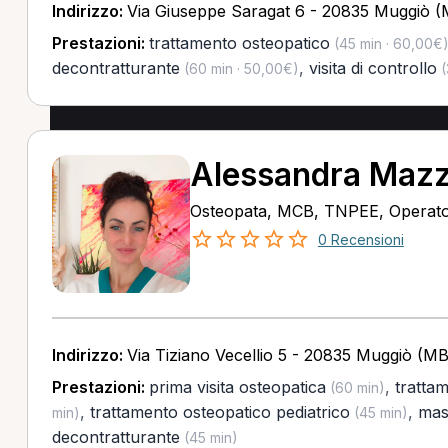
Indirizzo:
Via Giuseppe Saragat 6 - 20835 Muggiò 
Prestazioni:
trattamento osteopatico
(45 min · 60,00€
decontratturante
,
visita di controllo
(60 min · 50,00€)
(
Alessandra Maz
Osteopata, MCB, TNPEE, Operator
0 Recensioni
Indirizzo:
Via Tiziano Vecellio 5 - 20835 Muggiò (MB
Prestazioni:
prima visita osteopatica
,
tratta
(60 min)
,
trattamento osteopatico pediatrico
,
mas
min)
(45 min)
decontratturante
(45 min)