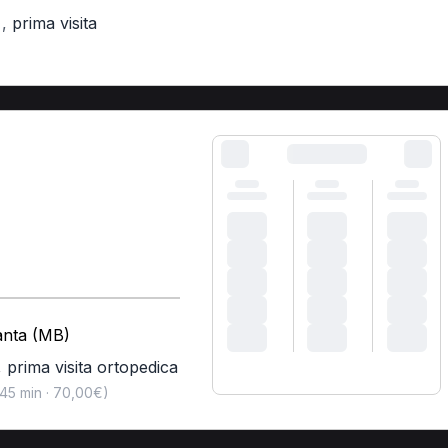
,
prima visita
)
anta (MB)
,
prima visita ortopedica
45 min · 70,00€)