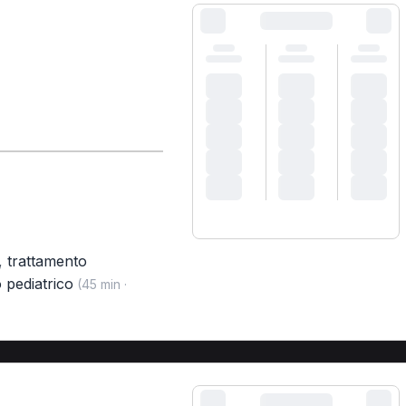
,
trattamento
 pediatrico
(45 min ·