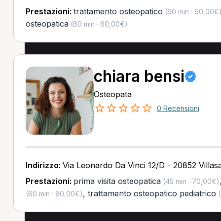
Prestazioni:
trattamento osteopatico
(60 min · 60,00€
osteopatica
(60 min · 60,00€)
chiara bensi
Osteopata
0 Recensioni
Indirizzo:
Via Leonardo Da Vinci 12/D - 20852 Villas
Prestazioni:
prima visita osteopatica
(45 min · 70,00€)
,
trattamento osteopatico pediatrico
(60 min · 80,00€)
(