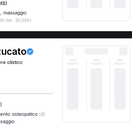
(MB)
,
massaggio
)
30 min · 30,00€)
zucato
e olistico
)
mento osteopatico
(45
saggio