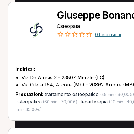
Giuseppe Bonan
Osteopata
0 Recensioni
Indirizzi:
Via De Amicis 3 - 23807 Merate (LC)
Via Gilera 164, Arcore (Mb) - 20862 Arcore (MB
Prestazioni:
trattamento osteopatico
(45 min · 60,00€
osteopatica
,
tecarterapia
(60 min · 70,00€)
(30 min · 40
min · 45,00€)