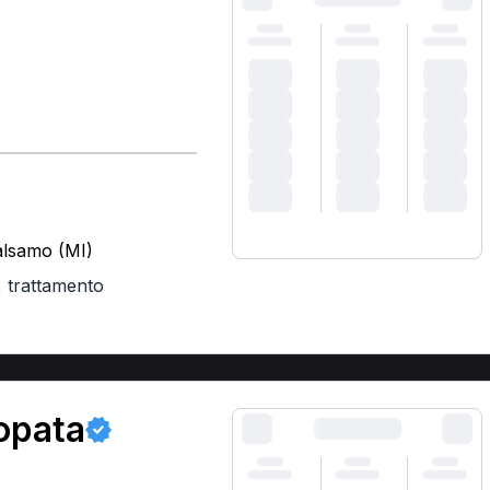
Balsamo (MI)
,
trattamento
opata