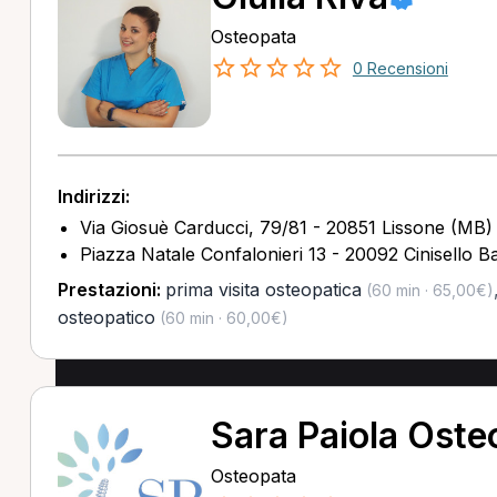
Osteopata
0 Recensioni
Indirizzi:
Via Giosuè Carducci, 79/81 - 20851 Lissone (MB)
Piazza Natale Confalonieri 13 - 20092 Cinisello 
Prestazioni:
prima visita osteopatica
(60 min · 65,00€)
osteopatico
(60 min · 60,00€)
Sara Paiola Oste
Osteopata