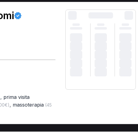
omi
)
,
prima visita
)
,
massoterapia
,00€)
(45