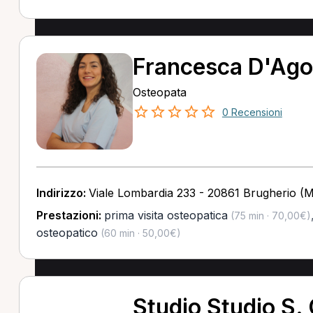
Francesca D'Ago
Osteopata
0 Recensioni
Indirizzo:
Viale Lombardia 233 - 20861 Brugherio (
Prestazioni:
prima visita osteopatica
(75 min · 70,00€)
osteopatico
(60 min · 50,00€)
Studio Studio S.