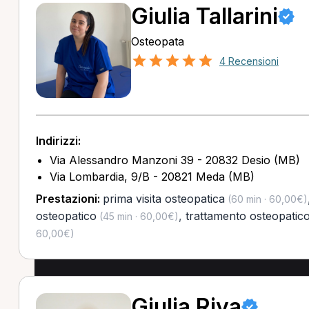
Giulia Tallarini
Osteopata
4 Recensioni
Indirizzi:
Via Alessandro Manzoni 39 - 20832 Desio (MB)
Via Lombardia, 9/B - 20821 Meda (MB)
Prestazioni:
prima visita osteopatica
(60 min · 60,00€)
osteopatico
,
trattamento osteopatico
(45 min · 60,00€)
60,00€)
Giulia Riva