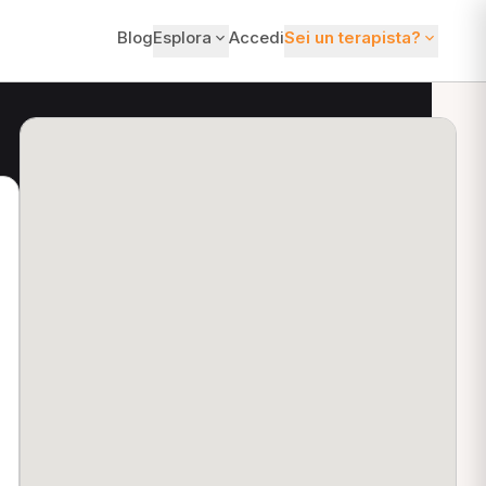
Blog
Esplora
Accedi
Sei un terapista?
ti?