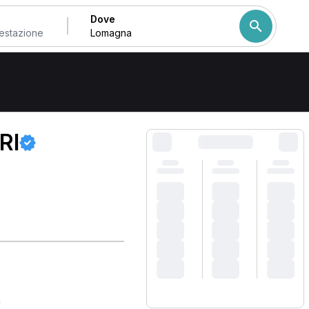
Dove
Come ordiniamo i risulta
RI
)