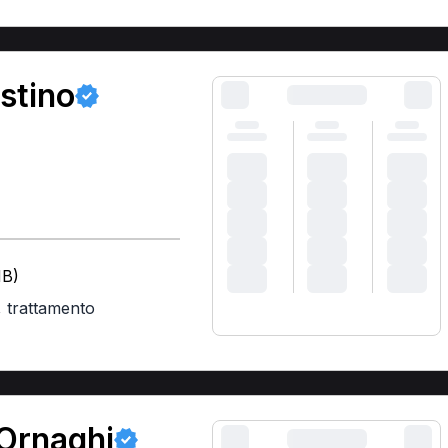
stino
MB)
,
trattamento
 Ornaghi