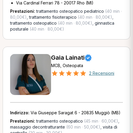
Via Cardinal Ferrari 78 - 20017 Rho (MI)
Prestazioni:
trattamento osteopatico pediatrico
(40 min ·
80,00€)
,
trattamento fisioterapico
(40 min · 80,00€)
,
trattamento osteopatico
(40 min · 80,00€)
,
ginnastica
posturale
(40 min · 80,00€)
Gaia Lainati
MCB, Osteopata
2 Recensioni
Indirizzo:
Via Giuseppe Saragat 6 - 20835 Muggiò (MB)
Prestazioni:
trattamento osteopatico
(45 min · 60,00€)
,
massaggio decontratturante
(60 min · 50,00€)
,
visita di
controllo
(30 min · 30,00€)