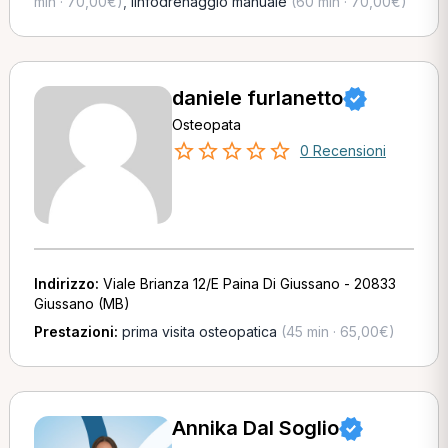
min · 70,00€)
,
linfodrenaggio manuale
(60 min · 70,00€)
daniele furlanetto
Osteopata
0 Recensioni
Indirizzo:
Viale Brianza 12/E Paina Di Giussano - 20833
Giussano (MB)
Prestazioni:
prima visita osteopatica
(45 min · 65,00€)
Annika Dal Soglio