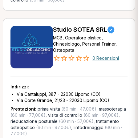
Studio SOTEA SRL
MCB, Operatore olistico,
Chinesiologo, Personal Trainer,
Osteopata
0 Recensioni
Indirizzi:
Via Cantaluppi, 387 - 22030 Lipomo (CO)
Via Corte Grande, 21/23 - 22030 Lipomo (CO)
Prestazioni:
prima visita
(60 min · 47,00€)
,
massoterapia
(60 min · 77,00€)
,
visita di controllo
(60 min · 97,00€)
,
rieducazione posturale
(60 min · 57,00€)
,
trattamento
osteopatico
(60 min · 97,00€)
,
linfodrenaggio
(60 min ·
77,00€)