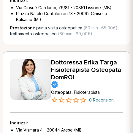
Indirizzi:
Via Giosuè Carducci, 79/81 - 20851 Lissone (MB)
Piazza Natale Confalonieri 13 - 20092 Cinisello
Balsamo (MI)
Prestazioni:
prima visita osteopatica
(60 min · 65,00€)
,
trattamento osteopatico
(60 min · 60,00€)
Dottoressa Erika Targa
Fisioterapista Osteopata
DomROI
Osteopata, Fisioterapista
0 Recensioni
Indirizzi:
Via Vismara 4 - 20044 Arese (MI)