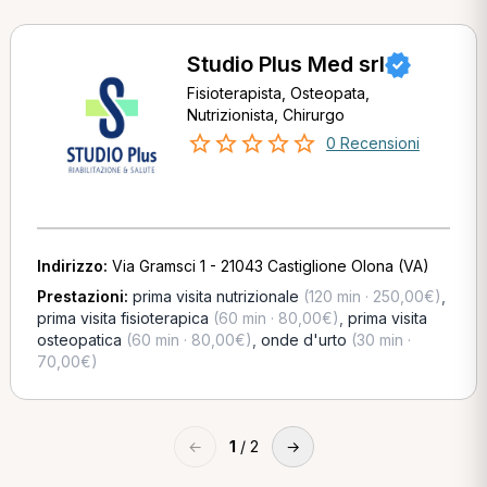
Studio Plus Med srl
Fisioterapista, Osteopata,
Nutrizionista, Chirurgo
0 Recensioni
Indirizzo:
Via Gramsci 1 - 21043 Castiglione Olona (VA)
Prestazioni:
prima visita nutrizionale
(120 min · 250,00€)
,
prima visita fisioterapica
(60 min · 80,00€)
,
prima visita
osteopatica
(60 min · 80,00€)
,
onde d'urto
(30 min ·
70,00€)
←
1
/ 2
→