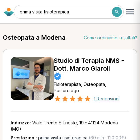
prima visita fisioterapica
Osteopata a Modena
Come ordiniamo i risultati?
Studio di Terapia NMS -
Dott. Marco Giaroli
Fisioterapista, Osteopata,
Posturologo
1 Recensioni
Indirizzo:
Viale Trento E Trieste, 19 - 41124 Modena
(MO)
Prestazioni:
prima visita fisioterapica
(60 min · 120,00€)