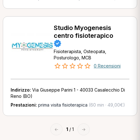
Studio Myogenesis
centro fisioterapico
Fisioterapista, Osteopata,
Posturologo, MCB
0 Recensioni
Indirizzo:
Via Giuseppe Parini 1 - 40033 Casalecchio Di
Reno (BO)
Prestazioni:
prima visita fisioterapica
(60 min · 49,00€)
←
1
/ 1
→