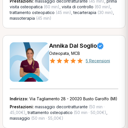
Prestazioni:
massaggio decontratturante
(45 min)
,
prima
visita osteopatica
(60 min)
,
visita di controllo
(60 min)
,
trattamento osteopatico
(45 min)
,
tecarterapia
(30 min)
,
massoterapia
(45 min)
Annika Dal Soglio
Osteopata, MCB
5 Recensioni
Indirizzo:
Via Tagliamento 28 - 20020 Busto Garolfo (MI)
Prestazioni:
massaggio decontratturante
(50 min ·
45,00€)
,
trattamento osteopatico
(50 min · 50,00€)
,
massaggio
(50 min · 55,00€)