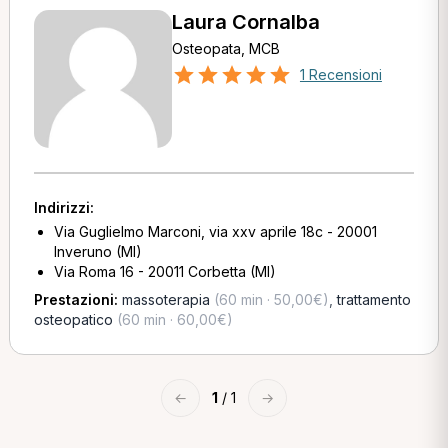
Laura Cornalba
Osteopata, MCB
1 Recensioni
Indirizzi:
Via Guglielmo Marconi, via xxv aprile 18c - 20001
Inveruno (MI)
Via Roma 16 - 20011 Corbetta (MI)
Prestazioni:
massoterapia
(60 min · 50,00€)
,
trattamento
osteopatico
(60 min · 60,00€)
←
1
/ 1
→