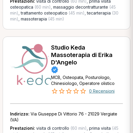
Prestazioni:
visita di controllo
(60 min)
,
prima visita
osteopatica
(60 min)
,
massaggio decontratturante
(45
min)
,
trattamento osteopatico
(45 min)
,
tecarterapia
(30
min)
,
massoterapia
(45 min)
Studio Keda
Massoterapia di Erika
D'Angelo
MCB, Osteopata, Posturologo,
Chinesiologo, Operatore olistico
0 Recensioni
Indirizzo:
Via Giuseppe Di Vittorio 76 - 21029 Vergiate
(VA)
Prestazioni:
visita di controllo
(60 min)
,
prima visita
(45