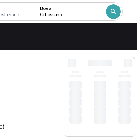
Dove
Come ordiniamo i risulta
O)