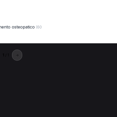
mento osteopatico
(60
1
/ 1
→
Orbassano
a Orbassano.
sano