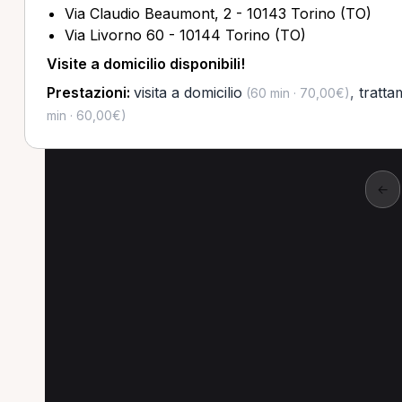
Via Claudio Beaumont, 2 - 10143 Torino (TO)
Via Livorno 60 - 10144 Torino (TO)
Visite a domicilio disponibili!
Prestazioni:
visita a domicilio
,
tratta
(60 min · 70,00€)
min · 60,00€)
←
Altre prestazioni a 
Altre prestazioni disponibili per Osteopata 
Trattamento osteopatico per Osteopata a Orbas