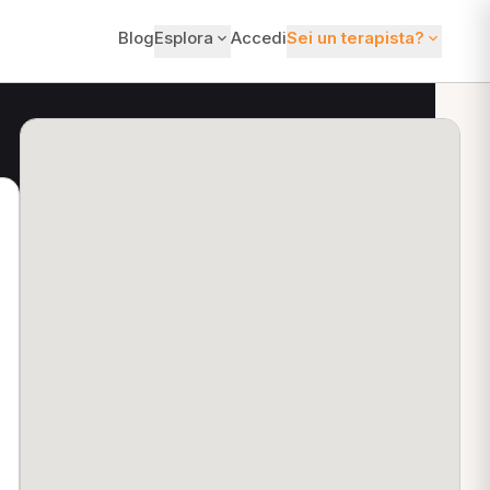
Blog
Esplora
Accedi
Sei un terapista?
ti?