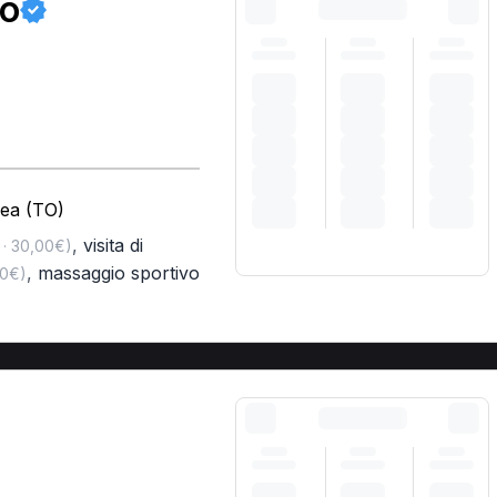
io
rea (TO)
,
visita di
 · 30,00€)
,
massaggio sportivo
00€)