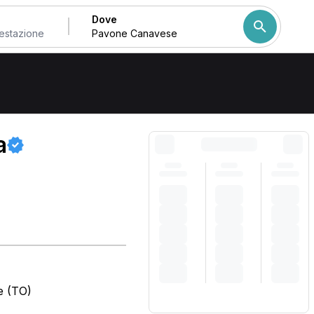
Dove
Come ordiniamo i risulta
a
e (TO)