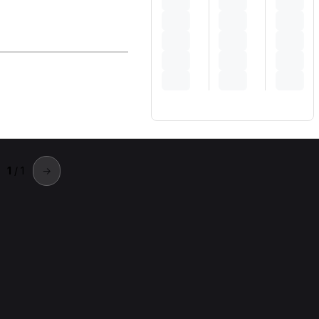
1
/ 1
→
tre città
n città vicine.