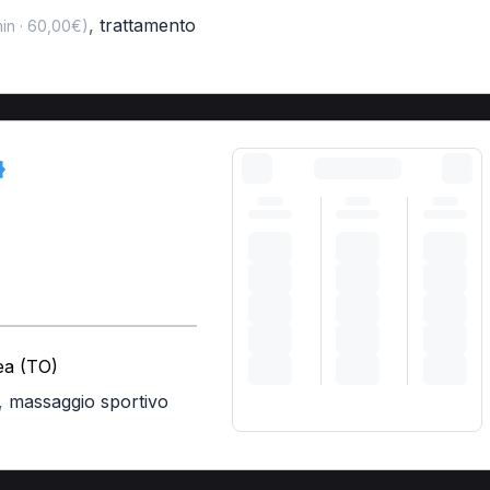
,
trattamento
in · 60,00€)
ea (TO)
,
massaggio sportivo