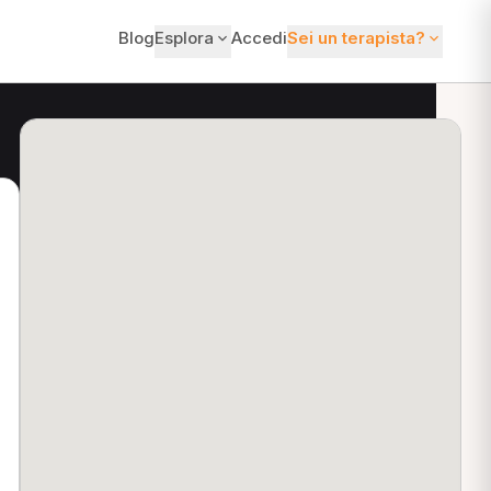
Blog
Esplora
Accedi
Sei un terapista?
ti?