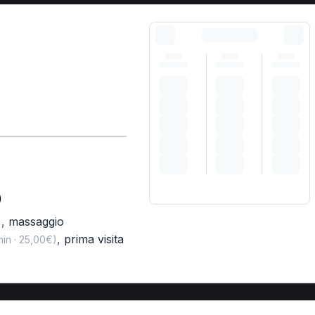
)
,
massaggio
)
,
prima visita
in · 25,00€)