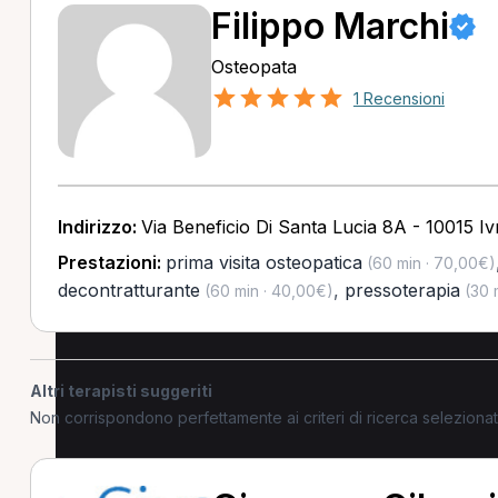
Filippo Marchi
Osteopata
1 Recensioni
Indirizzo:
Via Beneficio Di Santa Lucia 8A - 10015 I
Prestazioni:
prima visita osteopatica
(60 min · 70,00€)
decontratturante
,
pressoterapia
(60 min · 40,00€)
(30 
Altri terapisti suggeriti
Non corrispondono perfettamente ai criteri di ricerca selezion