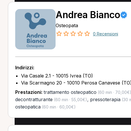
Andrea Bianco
Osteopata
0 Recensioni
Indirizzi:
Via Casale 2.1 - 10015 Ivrea (TO)
Via Scarmagno 20 - 10010 Perosa Canavese (TO
Prestazioni:
trattamento osteopatico
(60 min · 70,00€
decontratturante
,
pressoterapia
(60 min · 55,00€)
(30 m
osteopatica
(60 min · 60,00€)