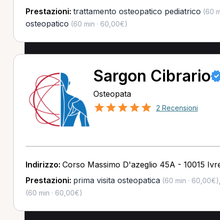
Prestazioni:
trattamento osteopatico pediatrico
(60 m
osteopatico
(60 min · 60,00€)
Sargon Cibrario
Osteopata
2 Recensioni
Indirizzo:
Corso Massimo D'azeglio 45A - 10015 Ivr
Prestazioni:
prima visita osteopatica
(60 min · 60,00€)
(60 min · 60,00€)