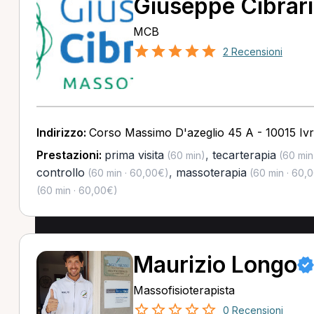
Giuseppe Cibrar
MCB
2 Recensioni
Indirizzo:
Corso Massimo D'azeglio 45 A - 10015 Iv
Prestazioni:
prima visita
,
tecarterapia
(60 min)
(60 min
controllo
,
massoterapia
(60 min · 60,00€)
(60 min · 60,
(60 min · 60,00€)
Maurizio Longo
Massofisioterapista
0 Recensioni