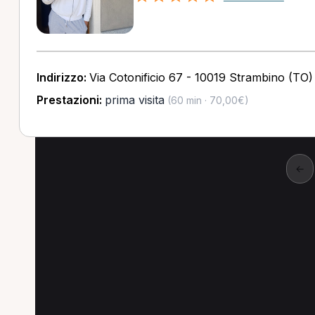
Indirizzo:
Via Cotonificio 67 - 10019 Strambino (TO)
Prestazioni:
prima visita
(60 min · 70,00€)
←
Osteopata anche in al
Scopri dove Osteopata è più cercato, anche i