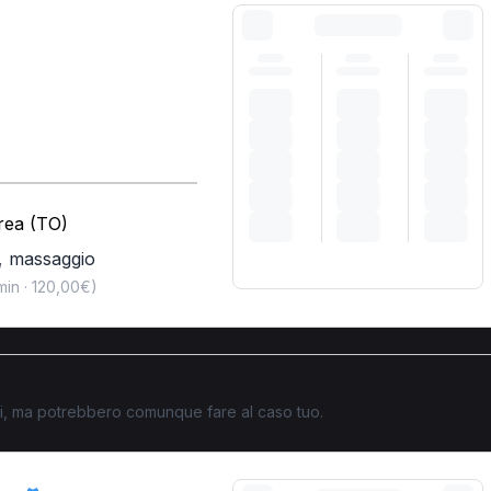
vrea (TO)
,
massaggio
min · 120,00€)
ati, ma potrebbero comunque fare al caso tuo.