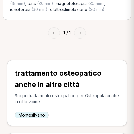
(15 min)
,
tens
(30 min)
,
magnetoterapia
(30 min)
,
ionoforesi
(30 min)
,
elettrostimolazione
(30 min)
←
1
/ 1
→
trattamento osteopatico
anche in altre città
Scopri trattamento osteopatico per Osteopata anche
in città vicine.
Montesilvano