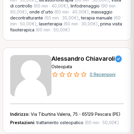
di controllo
(60 min · 40,00€)
,
linfodrenaggio
(90 min ·
60,00€)
,
onde d'urto
(60 min · 40,00€)
,
massaggio
decontratturante
(60 min · 30,00€)
,
terapia manuale
(60
min · 50,00€)
,
laserterapia
(60 min · 30,00€)
,
prima visita
fisioterapica
(60 min · 50,00€)
Alessandro Chiavaroli
Osteopata
0 Recensioni
Indirizzo:
Via Tiburtina Valeria, 75 - 65129 Pescara (PE)
Prestazioni:
trattamento osteopatico
(60 min · 50,00€)