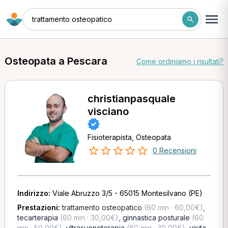
trattamento osteopatico
Osteopata a Pescara
Come ordiniamo i risultati?
christianpasquale
visciano
Fisioterapista, Osteopata
0 Recensioni
Indirizzo:
Viale Abruzzo 3/5 - 65015 Montesilvano (PE)
Prestazioni:
trattamento osteopatico
(60 min · 60,00€)
,
tecarterapia
(60 min · 30,00€)
,
ginnastica posturale
(60
min · 50,00€)
,
ultrasuonoterapia
(60 min · 30,00€)
,
visita