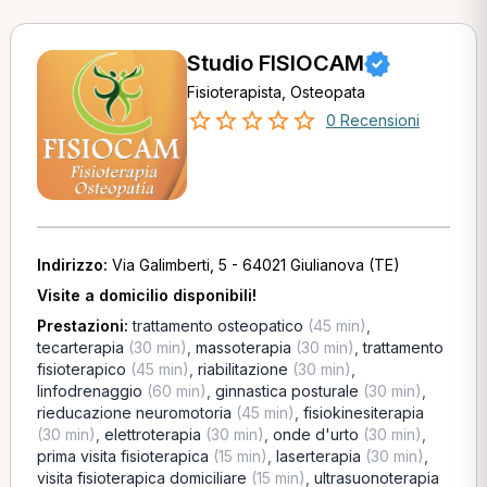
Studio FISIOCAM
Fisioterapista, Osteopata
0 Recensioni
Indirizzo:
Via Galimberti, 5 - 64021 Giulianova (TE)
Visite a domicilio disponibili!
Prestazioni:
trattamento osteopatico
(45 min)
,
tecarterapia
(30 min)
,
massoterapia
(30 min)
,
trattamento
fisioterapico
(45 min)
,
riabilitazione
(30 min)
,
linfodrenaggio
(60 min)
,
ginnastica posturale
(30 min)
,
rieducazione neuromotoria
(45 min)
,
fisiokinesiterapia
(30 min)
,
elettroterapia
(30 min)
,
onde d'urto
(30 min)
,
prima visita fisioterapica
(15 min)
,
laserterapia
(30 min)
,
visita fisioterapica domiciliare
(15 min)
,
ultrasuonoterapia