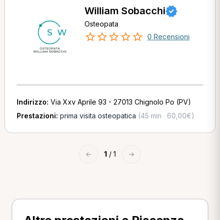
William Sobacchi
Osteopata
0 Recensioni
Indirizzo:
Via Xxv Aprile 93 - 27013 Chignolo Po (PV)
Prestazioni:
prima visita osteopatica
(45 min · 60,00€)
←
1
/ 1
→