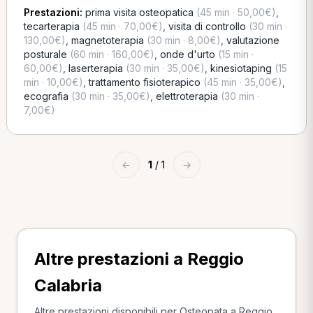
Prestazioni:
prima visita osteopatica
(45 min · 50,00€)
,
tecarterapia
(45 min · 70,00€)
,
visita di controllo
(30 min ·
130,00€)
,
magnetoterapia
(30 min · 8,00€)
,
valutazione
posturale
(60 min · 160,00€)
,
onde d'urto
(15 min ·
60,00€)
,
laserterapia
(30 min · 35,00€)
,
kinesiotaping
(15
min · 10,00€)
,
trattamento fisioterapico
(45 min · 35,00€)
,
ecografia
(30 min · 35,00€)
,
elettroterapia
(30 min ·
7,00€)
←
1
/ 1
→
Altre prestazioni a Reggio
Calabria
Altre prestazioni disponibili per Osteopata a Reggio