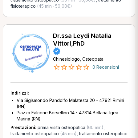
fisioterapico
(45 min · 50,00€)
Dr.ssa Leydi Natalia
Vittori,PhD
Chinesiologo, Osteopata
0 Recensioni
Indirizzi:
Via Sigismondo Pandolfo Malatesta 20 - 47921 Rimini
(RN)
Piazza Falcone Borsellino 14 - 47814 Bellaria-Igea
Marina (RN)
Prestazioni:
prima visita osteopatica
(60 min)
,
trattamento osteopatico
(45 min)
,
trattamento osteopatico