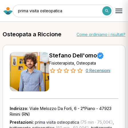
prima visita osteopatica
Osteopata a Riccione
Come ordiniamo i risultati?
Stefano Dell'omo
Fisioterapista, Osteopata
0 Recensioni
Indirizzo:
Viale Melozzo Da Forli, 6 - 2°Piano - 47923
Rimini (RN)
Prestazioni:
prima visita osteopatica
(75 min · 75,00€)
,
trattamento osteopatico
(60 min · 60,00€)
,
trattamento