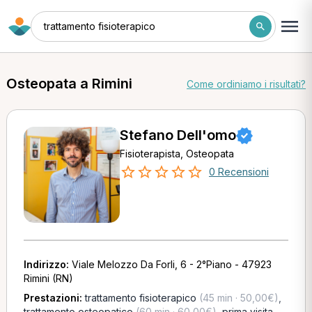
trattamento fisioterapico
Osteopata a Rimini
Come ordiniamo i risultati?
Stefano Dell'omo
Fisioterapista, Osteopata
0 Recensioni
Indirizzo:
Viale Melozzo Da Forli, 6 - 2°Piano - 47923
Rimini (RN)
Prestazioni:
trattamento fisioterapico
(45 min · 50,00€)
,
trattamento osteopatico
(60 min · 60,00€)
,
prima visita