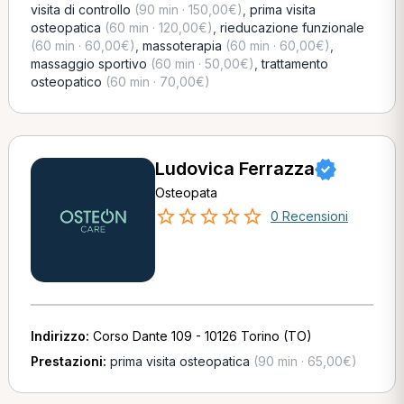
visita di controllo
(90 min · 150,00€)
,
prima visita
osteopatica
(60 min · 120,00€)
,
rieducazione funzionale
(60 min · 60,00€)
,
massoterapia
(60 min · 60,00€)
,
massaggio sportivo
(60 min · 50,00€)
,
trattamento
osteopatico
(60 min · 70,00€)
Ludovica Ferrazza
Osteopata
0 Recensioni
Indirizzo:
Corso Dante 109 - 10126 Torino (TO)
Prestazioni:
prima visita osteopatica
(90 min · 65,00€)