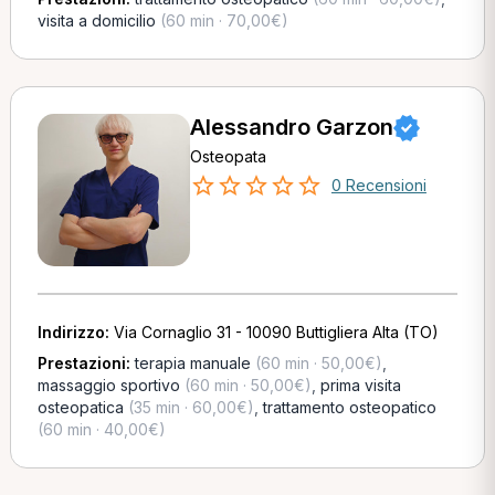
visita a domicilio
(60 min · 70,00€)
Alessandro Garzon
Osteopata
0 Recensioni
Indirizzo:
Via Cornaglio 31 - 10090 Buttigliera Alta (TO)
Prestazioni:
terapia manuale
(60 min · 50,00€)
,
massaggio sportivo
(60 min · 50,00€)
,
prima visita
osteopatica
(35 min · 60,00€)
,
trattamento osteopatico
(60 min · 40,00€)