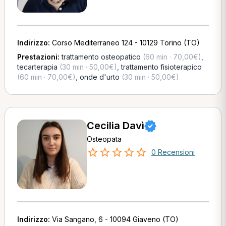
Indirizzo:
Corso Mediterraneo 124 - 10129 Torino (TO)
Prestazioni:
trattamento osteopatico
(60 min · 70,00€)
,
tecarterapia
(30 min · 50,00€)
,
trattamento fisioterapico
(60 min · 70,00€)
,
onde d'urto
(30 min · 50,00€)
Cecilia Davì
Osteopata
0 Recensioni
Indirizzo:
Via Sangano, 6 - 10094 Giaveno (TO)