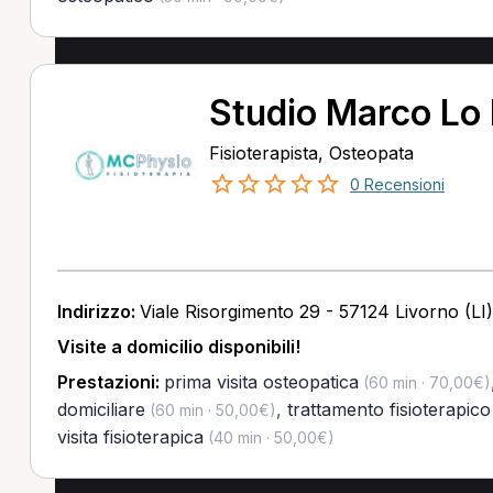
Studio Marco Lo 
Fisioterapista, Osteopata
0 Recensioni
Indirizzo:
Viale Risorgimento 29 - 57124 Livorno (LI)
Visite a domicilio disponibili!
Prestazioni:
prima visita osteopatica
(60 min · 70,00€)
domiciliare
,
trattamento fisioterapico
(60 min · 50,00€)
visita fisioterapica
(40 min · 50,00€)