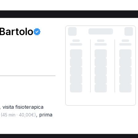
Bartolo
,
visita fisioterapica
,
prima
(45 min · 40,00€)