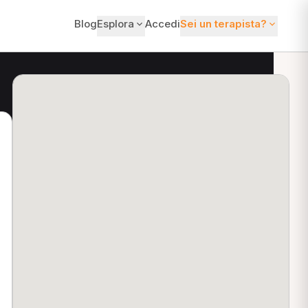
Blog
Esplora
Accedi
Sei un terapista?
ti?