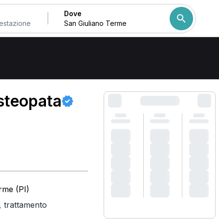
Dove
Come ordiniamo i risulta
steopata
rme (PI)
,
trattamento