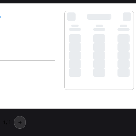
1
/ 1
→