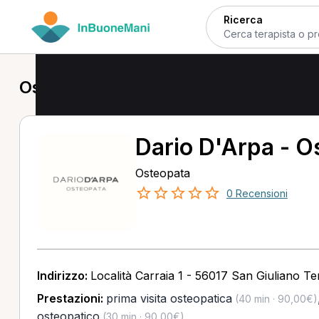
Ricerca
Osteopata a San Giuliano Terme
Dario D'Arpa - O
Osteopata
0 Recensioni
Indirizzo:
Località Carraia 1 - 56017 San Giuliano Te
Prestazioni:
prima visita osteopatica
(40 min · 90,00€)
osteopatico
(30 min · 90,00€)