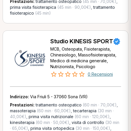
Prestazioni:
trattamento osteopatico
(45 min · 70,00€)
,
prima visita fisioterapica
(45 min · 90,00€)
,
trattamento
fisioterapico
(45 min)
Studio KINESIS SPORT
MCB, Osteopata, Fisioterapista,
Chinesiologo, Massofisioterapista,
Medico di medicina generale,
Nutrizionista, Psicologo
0 Recensioni
Indirizzo:
Via Friuli 5 - 37060 Sona (VR)
Prestazioni:
trattamento osteopatico
(60 min · 70,00€)
,
massoterapia
(60 min · 60,00€)
,
tecarterapia
(30 min ·
40,00€)
,
prima visita nutrizionale
(60 min · 120,00€)
,
kinesiterapia
(60 min · 50,00€)
,
visita di controllo
(30 min
· 65,00€)
,
prima visita ortopedica
(30 min · 150,00€)
,