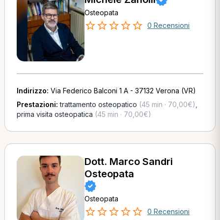
Osteopata
0 Recensioni
Indirizzo:
Via Federico Balconi 1 A - 37132 Verona (VR)
Prestazioni:
trattamento osteopatico
(45 min · 70,00€)
,
prima visita osteopatica
(45 min · 70,00€)
Dott. Marco Sandri
Osteopata
Osteopata
0 Recensioni