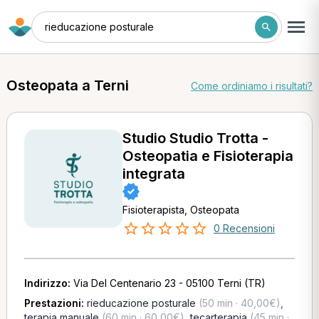
rieducazione posturale
Osteopata a Terni
Come ordiniamo i risultati?
Studio Studio Trotta -
Osteopatia e Fisioterapia
integrata
Fisioterapista, Osteopata
0 Recensioni
Indirizzo:
Via Del Centenario 23 - 05100 Terni (TR)
Prestazioni:
rieducazione posturale
(50 min · 40,00€)
,
terapia manuale
(60 min · 60,00€)
,
tecarterapia
(45 min ·