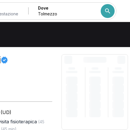
Dove
Come ordiniamo i risulta
i
 (UD)
isita fisioterapica
(45
(45 min)