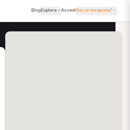
Blog
Esplora
Accedi
Sei un terapista?
ti?