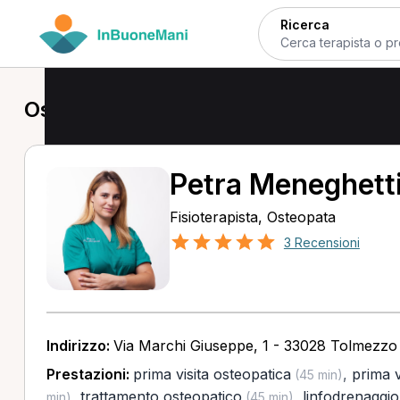
Ricerca
Osteopata a Tolmezzo
Petra Meneghett
Fisioterapista, Osteopata
3 Recensioni
Indirizzo:
Via Marchi Giuseppe, 1 - 33028 Tolmezzo
Prestazioni:
prima visita osteopatica
,
prima v
(45 min)
,
trattamento osteopatico
,
linfodrenaggio
min)
(45 min)