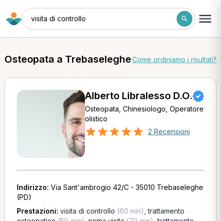
visita di controllo
Osteopata a Trebaseleghe
Come ordiniamo i risultati?
Alberto Libralesso D.O.
Osteopata, Chinesiologo, Operatore
olistico
2 Recensioni
Indirizzo:
Via Sant'ambrogio 42/C - 35010 Trebaseleghe
(PD)
Prestazioni:
visita di controllo
(60 min)
,
trattamento
osteopatico
(50 min)
,
prima visita
(70 min)
,
trattamento