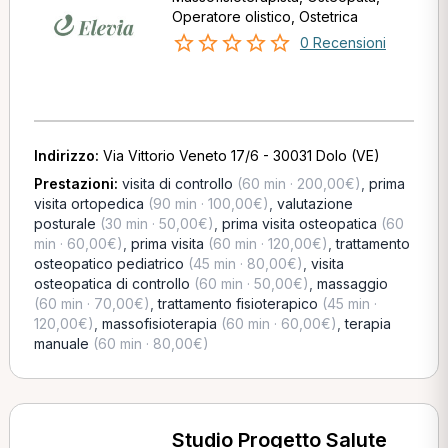
Operatore olistico, Ostetrica
0 Recensioni
Indirizzo:
Via Vittorio Veneto 17/6 - 30031 Dolo (VE)
Prestazioni:
visita di controllo
(60 min · 200,00€)
,
prima
visita ortopedica
(90 min · 100,00€)
,
valutazione
posturale
(30 min · 50,00€)
,
prima visita osteopatica
(60
min · 60,00€)
,
prima visita
(60 min · 120,00€)
,
trattamento
osteopatico pediatrico
(45 min · 80,00€)
,
visita
osteopatica di controllo
(60 min · 50,00€)
,
massaggio
(60 min · 70,00€)
,
trattamento fisioterapico
(45 min ·
120,00€)
,
massofisioterapia
(60 min · 60,00€)
,
terapia
manuale
(60 min · 80,00€)
Studio Progetto Salute