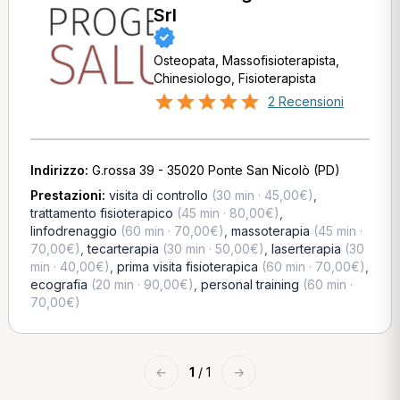
Srl
Osteopata, Massofisioterapista,
Chinesiologo, Fisioterapista
2 Recensioni
Indirizzo:
G.rossa 39 - 35020 Ponte San Nicolò (PD)
Prestazioni:
visita di controllo
(30 min · 45,00€)
,
trattamento fisioterapico
(45 min · 80,00€)
,
linfodrenaggio
(60 min · 70,00€)
,
massoterapia
(45 min ·
70,00€)
,
tecarterapia
(30 min · 50,00€)
,
laserterapia
(30
min · 40,00€)
,
prima visita fisioterapica
(60 min · 70,00€)
,
ecografia
(20 min · 90,00€)
,
personal training
(60 min ·
70,00€)
←
1
/ 1
→